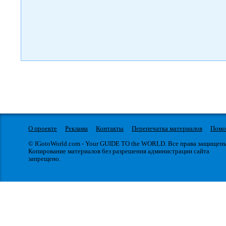
О проекте
Реклама
Контакты
Перепечатка материалов
Пом
© IGotoWorld.com - Your GUIDE TO the WORLD. Все права защищен
Копирование материалов без разрешения администрации сайта
запрещено.