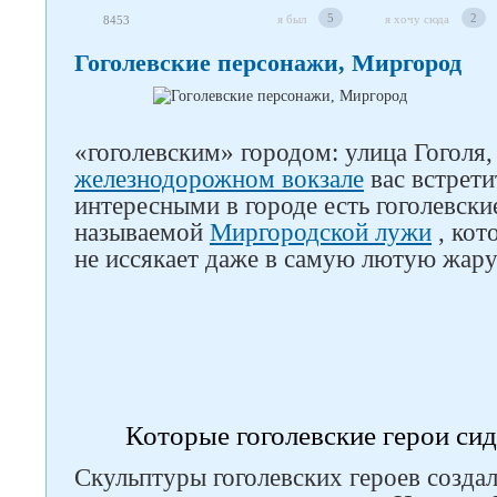
5
2
я был
я хочу сюда
8453
Гоголевские персонажи, Миргород
«гоголевским» городом: улица Гоголя
железнодорожном вокзале
вас встрети
интересными в городе есть гоголевски
называемой
Миргородской лужи
, кот
не иссякает даже в самую лютую жару
Следите за нами в соцсетях
Которые гоголевские герои сид
Скульптуры гоголевских героев созда