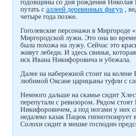
годовщины со дня рождения Николая В
путать с
аллеей деревянных фигур
, ве
четыре года позже.
Гоголевские персонажи в Миргороде «
Миргородской лужи. Это она во време
была похожа на лужу. Сейчас это крас
живут лебеди. И здесь свинья, которая
иск Ивана Никифоровича и убежала.
Далее на набережной стоит на колене 
любимой Оксане царицыны туфли с са
Немного дальше на скамье сидит Хлес
перепутали с ревизором. Рядом стоят
Никифоровичем, а под ногами у них си
недалеко казак Пацюк гипнотизирует 
Солохи сидит в мешке господин предс