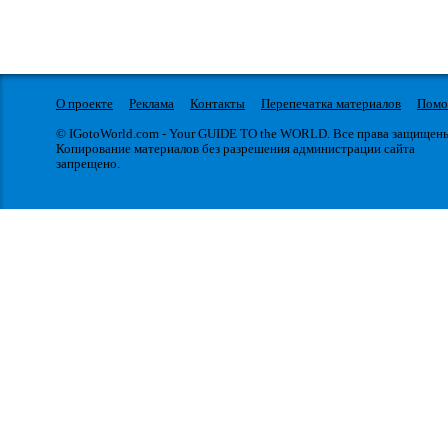
О проекте
Реклама
Контакты
Перепечатка материалов
Пом
© IGotoWorld.com - Your GUIDE TO the WORLD. Все права защищен
Копирование материалов без разрешения администрации сайта
запрещено.