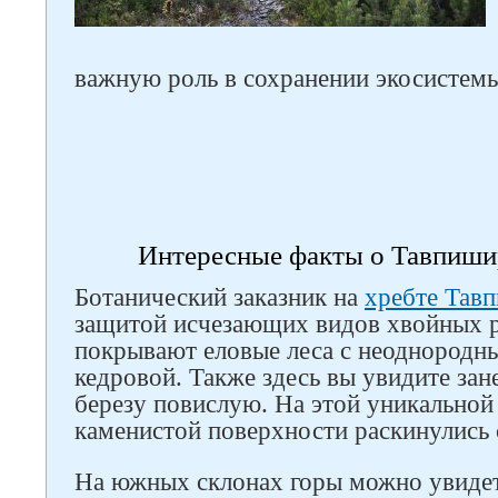
важную роль в сохранении экосистемы
Интересные факты о Тавпиши
Ботанический заказник на
хребте Тав
Следите за нами в соцсетях
защитой исчезающих видов хвойных 
покрывают еловые леса с неоднородн
кедровой. Также здесь вы увидите за
березу повислую. На этой уникальной
каменистой поверхности раскинулись 
На южных склонах горы можно увидет