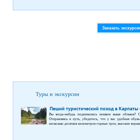
Заказать экскурс
Туры и экскурсии
Пеший туристический поход в Карпаты 
Вы когда-нибудь поднимались пешком выше облаков? 
Отправляясь в путь, убедитесь, что у вас удобная обув
несколько десятков километров горных троп, высокие верш
укутанные в пушистые ели, запах листвы и свежий возд
насобирать белых грибов и ягод. Во время остановок вы 
местных жителей. Несколько ночевок вы проведете в 