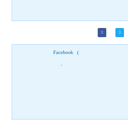
интересными мелочами. А вот общение с новыми людьми вы 
Facebook
(
)