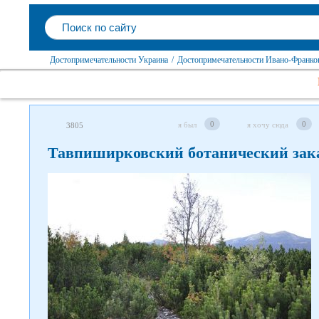
Достопримечательности Украина
/
Достопримечательности Ивано-Франков
0
0
я был
я хочу сюда
3805
Тавпиширковский ботанический зак