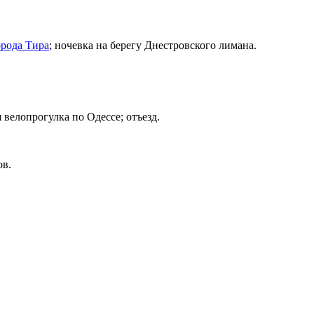
орода Тира
; ночевка на берегу Днестровского лимана.
 велопрогулка по Одессе; отъезд.
ов.