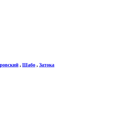
тровский
,
Шабо
,
Затока