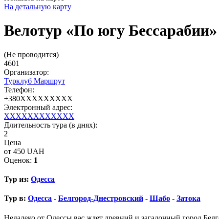
На детальную карту
Велотур «По югу Бессарабии»
(Не проводится)
4601
Организатор:
Турклуб Маршрут
Телефон:
+380XXXXXXXXX
Электронный адрес:
XXXXXXXXXXXX
Длительность тура (в днях):
2
Цена
от 450 UAH
Оценок:
1
Тур из:
Одесса
Тур в:
Одесса
-
Белгород-Днестровский
-
Шабо
-
Затока
Недалеко от Одессы вас ждет древний и загадочный город Бел