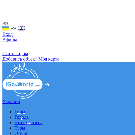
☰
Вход
Афиша
Стать гидом
Добавить объект
Моя карта
Украина
Гиды
Города
Что посетить
Туры
Отели