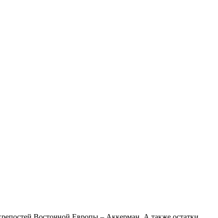
 крепостей Восточной Европы – Аккерман. А также остатки