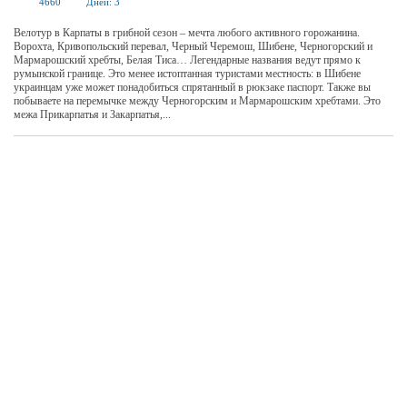
4660
Дней:
3
Велотур в Карпаты в грибной сезон – мечта любого активного горожанина.
Ворохта, Кривопольский перевал, Черный Черемош, Шибене, Черногорский и
Мармарошский хребты, Белая Тиса… Легендарные названия ведут прямо к
румынской границе. Это менее истоптанная туристами местность: в Шибене
украинцам уже может понадобиться спрятанный в рюкзаке паспорт. Также вы
побываете на перемычке между Черногорским и Мармарошским хребтами. Это
межа Прикарпатья и Закарпатья,...