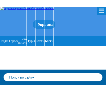
☰
Украина
Что
Гиды
Города
Туры
Отели
Блоги
посетить