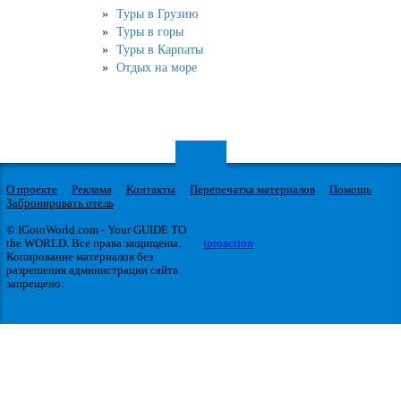
Туры в Грузию
Туры в горы
Туры в Карпаты
Отдых на море
О проекте
Реклама
Контакты
Перепечатка материалов
Помощь
Забронировать отель
© IGotoWorld.com - Your GUIDE TO
the WORLD. Все права защищены.
iproaction
Копирование материалов без
разрешения администрации сайта
запрещено.