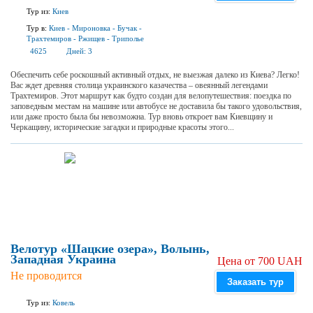
Тур из:
Киев
Тур в:
Киев
-
Мироновка
-
Бучак
-
Трахтемиров
-
Ржищев
-
Триполье
4625
Дней:
3
Обеспечить себе роскошный активный отдых, не выезжая далеко из Киева? Легко!
Вас ждет древняя столица украинского казачества – овеянный легендами
Трахтемиров. Этот маршрут как будто создан для велопутешествия: поездка по
заповедным местам на машине или автобусе не доставила бы такого удовольствия,
или даже просто была бы невозможна. Тур вновь откроет вам Киевщину и
Черкащину, исторические загадки и природные красоты этого...
Велотур «Шацкие озера», Волынь,
Западная Украина
Цена от 700 UAH
Не проводится
Заказать тур
Тур из:
Ковель