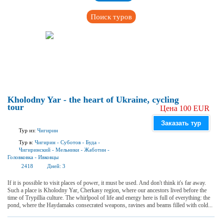
Поиск туров
Kholodny Yar - the heart of Ukraine, cycling
tour
Цена 100 EUR
Заказать тур
Тур из:
Чигирин
Тур в:
Чигирин
-
Суботов
-
Буда
-
Чигиринский
-
Мельники
-
Жаботин
-
Головковка
-
Ивковцы
2418
Дней:
3
If it is possible to visit places of power, it must be used. And don't think it's far away.
Such a place is Kholodny Yar, Cherkasy region, where our ancestors lived before the
time of Trypillia culture. The whirlpool of life and energy here is full of everything: the
pond, where the Haydamaks consecrated weapons, ravines and beams filled with cold...