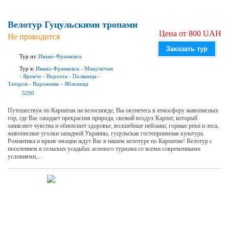
Велотур Гуцульскими тропами
Цена от 800 UAH
Не проводится
Заказать тур
Тур из:
Ивано-Франковск
Тур в:
Ивано-Франковск
-
Микуличин
-
Яремче
-
Ворохта
-
Поляница
-
Татаров
-
Вороненко
-
Яблоница
5290
Путешествуя по Карпатам на велосипеде, Вы окунетесь в атмосферу живописных
гор, где Вас ожидает прекрасная природа, свежий воздух Карпат, который
оживляет чувства и обновляет здоровье, волшебные пейзажи, горные реки и леса,
живописные уголки западной Украины, гуцульская гостеприимная культура.
Романтика и яркие эмоции ждут Вас в нашем велотуре по Карпатам! Велотур с
поселением в сельских усадьбах зеленого туризма со всеми современными
условиями,...