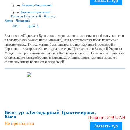
Заказать тур
Тур из:
Каменец-Подольский
Тур в:
Каменец-Подольский
-
Каменец-Подольский
-
Жванец
-
Хотин
-
Черновцы
3895
Дней:
2
Велопоход «Подолье и Буковина» – хорошая возможность попробовать свои силы
в велотуризме (даже если вы новичок!), или восстановиться после перерыва в
приключениях. Тут их, кстати, будет предостаточно! Каменец-Подольский и
Черновцы – два красивейших города-легенды Центральной и Западной Украины.
Между ними расположилась славная Хотинская крепость. Это живое историческое
свидетельство казацкой славы и украинского патриотизма. Каменец порадует
своим каменным величием и сакральной...
Велотур «Легендарный Трахтемиров»,
Киев
Цена от 1299 UAH
Не проводится
Заказать тур