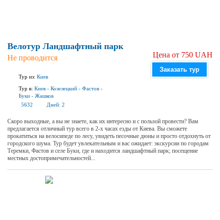
Велотур Ландшафтный парк
Цена от 750 UAH
Не проводится
Заказать тур
Тур из:
Киев
Тур в:
Киев
-
Козелецкий
-
Фастов
-
Буки
-
Жашков
5632
Дней:
2
Скоро выходные, а вы не знаете, как их интересно и с пользой провести? Вам
предлагается отличный тур всего в 2-х часах езды от Киева. Вы сможете
прокатиться на велосипеде по лесу, увидеть песочные дюны и просто отдохнуть от
городского шума. Тур будет увлекательным и вас ожидает: экскурсии по городам
Теремки, Фастов и селе Буки, где и находится ландшафтный парк; посещение
местных достопримечательностей...