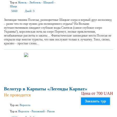
Тур в:
Ковель
-
Любомль
-
Шацкий
-
Шацк
5660
Дней:
3
Звенящая тишина Полесья, разноцветные Шацкие озера и верный друг-велосипед
– разве что-то еще нужно для полноценного отдыха? На Волыни
путешественников ожидают глубокие воды Свитязя (самое глубокое озеро
Украины!), королевская ночь на озере Перемут, лесные приключения,
незабываемые рассветы и закаты… Фантастические заповедные места Полесья не
открыли еще многие туристы, что нам послужит только к лучшему. Тихо, свежо,
красиво – простые слова...
Велотур в Карпаты «Легенды Карпат»
Цена от 700 UAH
Не проводится
Заказать тур
Тур из:
Ворохта
Тур в:
Ворохта
-
Раховский
-
Рахов