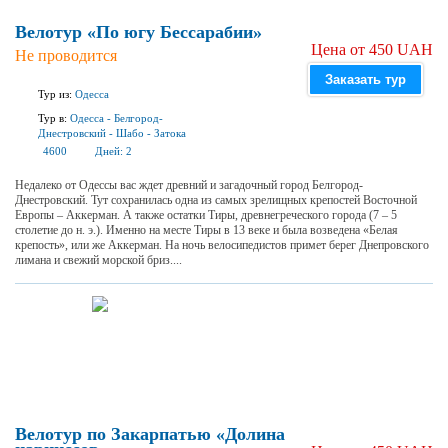
Велотур «По югу Бессарабии»
Цена от 450 UAH
Не проводится
Заказать тур
Тур из:
Одесса
Тур в:
Одесса
-
Белгород-
Днестровский
-
Шабо
-
Затока
4600
Дней:
2
Недалеко от Одессы вас ждет древний и загадочный город Белгород-
Днестровский. Тут сохранилась одна из самых зрелищных крепостей Восточной
Европы – Аккерман. А также остатки Тиры, древнегреческого города (7 – 5
столетие до н. э.). Именно на месте Тиры в 13 веке и была возведена «Белая
крепость», или же Аккерман. На ночь велосипедистов примет берег Днепровского
лимана и свежий морской бриз....
Велотур по Закарпатью «Долина