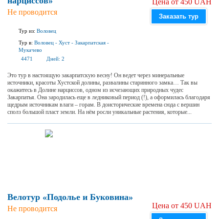
нарциссов»
Цена от 450 UAH
Не проводится
Заказать тур
Тур из:
Воловец
Тур в:
Воловец
-
Хуст
-
Закарпатская
-
Мукачево
4471
Дней:
2
Это тур в настоящую закарпатскую весну! Он ведет через минеральные
источники, красоты Хустской долины, развалины старинного замка… Так вы
окажитесь в Долине нарциссов, одном из исчезающих природных чудес
Закарпатья. Она зародилась еще в ледниковый период (!), а оформилась благодаря
щедрым источникам влаги – горам. В доисторические времена сюда с вершин
сполз большой пласт земли. На нём росли уникальные растения, которые...
Велотур «Подолье и Буковина»
Цена от 450 UAH
Не проводится