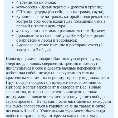
4 тренинговых блока;
коуч-сессия «Время перемен» (работа в группе);
СПА-процедуры (бассейн, чан на травах, сауна);
купание в чане на травах, который подогревается на
костре (в стоимость входит два посещения чана в
первый и третий день тура);
4 экскурсии по самым красивым местам Яремче;
проживание в сказочной усадьбе «Вуйко» рядом
с карпатским лесом и водопадом;
2-разовое вкусное питание в ресторане отеля (2
завтрака и 2 обеда)
Наша программа подарит Вам полную перезагрузку,
энергию для новых свершений, тренинги помогут
прислушаться к себе и сделать важные перерешения,
работа над собой, походы и экскурсии по самым
красочным местам - на вершину горы и у подножья реки
Прут подарят бодрость и прекрасные воспоминания.
Природа Карпат вдохновит и оздоровит Вас! Новые
знакомства, интересное времяпровождения, новая
информация, новые впечатления и ощущение свободы –
гарантированы. Вечерами, после насыщенных экскурсий
мы будем согреваться в горячем чане на травах и сауне,
посещать бассейн. Участниками тура могут быть люди
любого возраста, кому интересна наша программа.