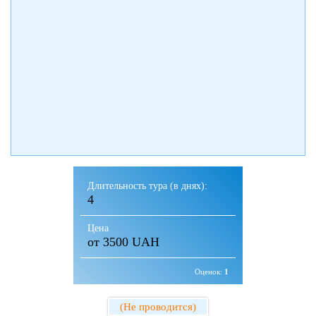
Длительность тура (в днях):
4
Цена
от 3500 UAH
Оценок:
1
(Не проводится)