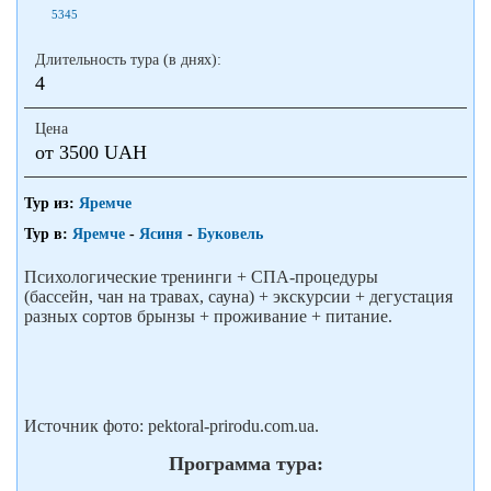
5345
Длительность тура (в днях):
4
Цена
от 3500 UAH
Тур из:
Яремче
Тур в:
Яремче
-
Ясиня
-
Буковель
Психологические тренинги + СПА-процедуры
(бассейн, чан на травах, сауна) + экскурсии + дегустация
разных сортов брынзы + проживание + питание.
Источник фото: pektoral-prirodu.com.ua.
Программа тура: