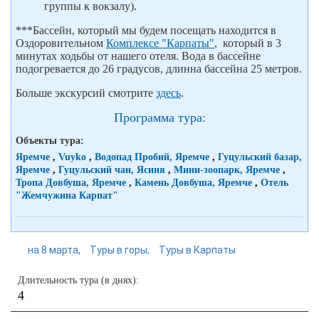
группы к вокзалу).
***Бассейн, который мы будем посещать находится в
Оздоровительном
Комплексе "Карпаты"
, который в 3
минутах ходьбы от нашего отеля. Вода в бассейне
подогревается до 26 градусов, длинна бассейна 25 метров.
Больше экскурсий смотрите
здесь
.
Программа тура:
Объекты тура:
Яремче
,
Vuyko
,
Водопад Пробий, Яремче
,
Гуцульский базар,
Яремче
,
Гуцульский чан, Ясиня
,
Мини-зоопарк, Яремче
,
Тропа Довбуша, Яремче
,
Камень Довбуша, Яремче
,
Отель
"Жемчужина Карпат"
на 8 марта
Туры в горы
Туры в Карпаты
Длительность тура (в днях):
4