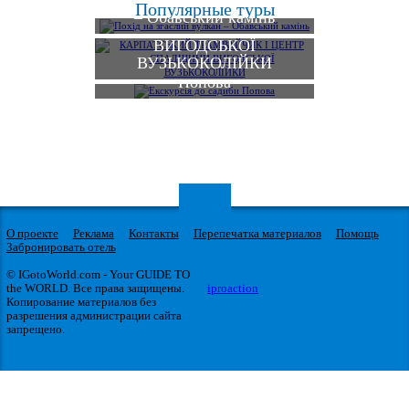
Популярные туры
ТРАМВАЙЧИК І
– Обавський камінь
ЦЕНТР СПАДЩИНИ
ВИГОДСЬКОЇ
ВУЗЬКОКОЛІЙКИ
Екскурсія до садиби
Попова
О проекте
Реклама
Контакты
Перепечатка материалов
Помощь
Забронировать отель
© IGotoWorld.com - Your GUIDE TO
the WORLD. Все права защищены.
iproaction
Копирование материалов без
разрешения администрации сайта
запрещено.