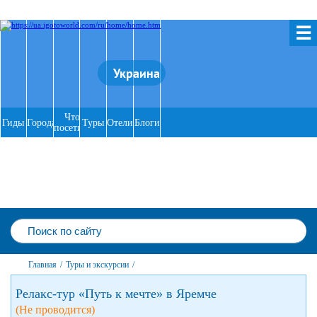
☰
Украина
Что
Гиды
Города
Туры
Отели
Блоги
посетить
Главная
/
Туры и экскурсии
/
Релакс-тур «Путь к мечте» в Яремче
(Не проводится)