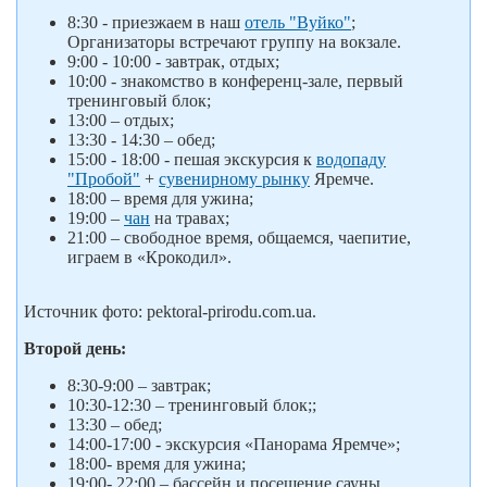
8:30 - приезжаем в наш
отель "Вуйко"
;
Организаторы встречают группу на вокзале.
9:00 - 10:00 - завтрак, отдых;
10:00 - знакомство в конференц-зале, первый
тренинговый блок;
13:00 – отдых;
13:30 - 14:30 – обед;
15:00 - 18:00 - пешая экскурсия к
водопаду
"Пробой"
+
сувенирному рынку
Яремче.
18:00 – время для ужина;
19:00 –
чан
на травах;
21:00 – свободное время, общаемся, чаепитие,
играем в «Крокодил».
Источник фото: pektoral-prirodu.com.ua.
Второй день:
8:30-9:00 – завтрак;
10:30-12:30 – тренинговый блок;;
13:30 – обед;
14:00-17:00 - экскурсия «Панорама Яремче»;
18:00- время для ужина;
19:00- 22:00 – бассейн и посещение сауны.