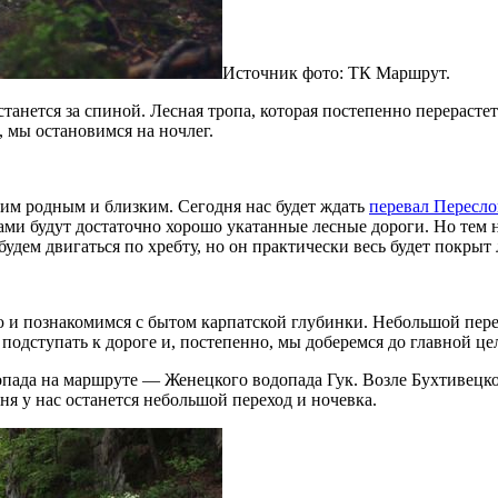
Источник фото: ТК Маршрут.
танется за спиной. Лесная тропа, которая постепенно перерастет
 мы остановимся на ночлег.
ким родным и близким. Сегодня нас будет ждать
перевал Пересл
ами будут достаточно хорошо укатанные лесные дороги. Но тем
, будем двигаться по хребту, но он практически весь будет покры
 и познакомимся с бытом карпатской глубинки. Небольшой пере
е подступать к дороге и, постепенно, мы доберемся до главной 
опада на маршруте — Женецкого водопада Гук. Возле Бухтивецк
ня у нас останется небольшой переход и ночевка.