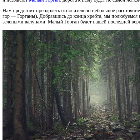
Нам предстоит преодолеть относительно небольшое расстояние
гор — Горганы). Добравшись до конца хребта, мы полюбуемс
зелеными валунами. Малый Горган будет нашей последней верш