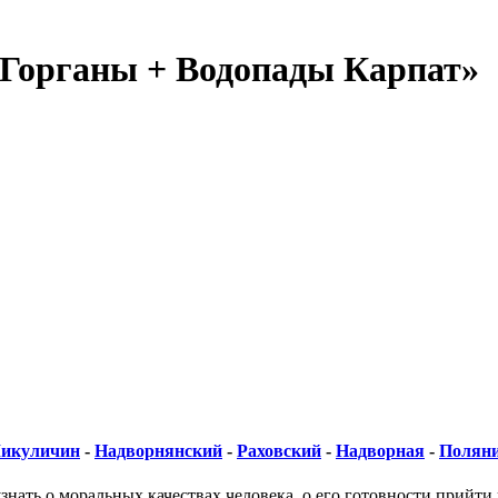
 Горганы + Водопады Карпат»
икуличин
-
Надворнянский
-
Раховский
-
Надворная
-
Полян
знать о моральных качествах человека, о его готовности прийти