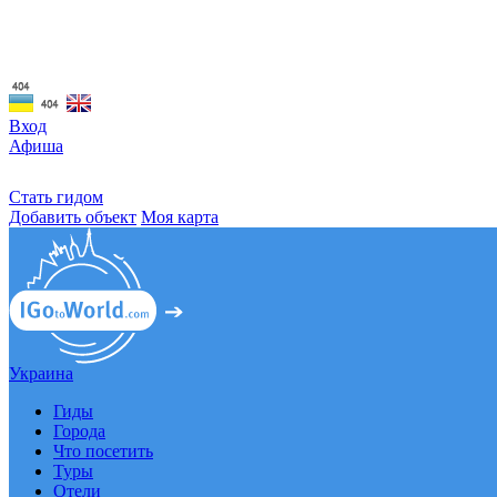
☰
Вход
Афиша
Стать гидом
Добавить объект
Моя карта
Украина
Гиды
Города
Что посетить
Туры
Отели