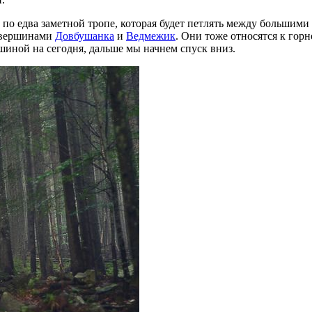
 по едва заметной тропе, которая будет петлять между большим
я вершинами
Довбушанка
и
Ведмежик
. Они тоже относятся к гор
иной на сегодня, дальше мы начнем спуск вниз.