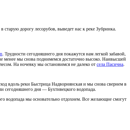
 в старую дорогу лесорубов, выведет нас к реке Зубринка.
оп
. Трудности сегодняшнего дня покажутся нам легкой забавой,
 не менее мы снова поднимемся достаточно высоко. Наивысшей
т лесом. На ночевку мы остановимся не далеко от
села Пасична
.
ход вдоль реки Быстрица Надворнянская и мы снова свернем в
цели сегодняшнего дня — Бухтивецкого водопада.
ого водопада мы основательно отдохнем. Все желающие смогут