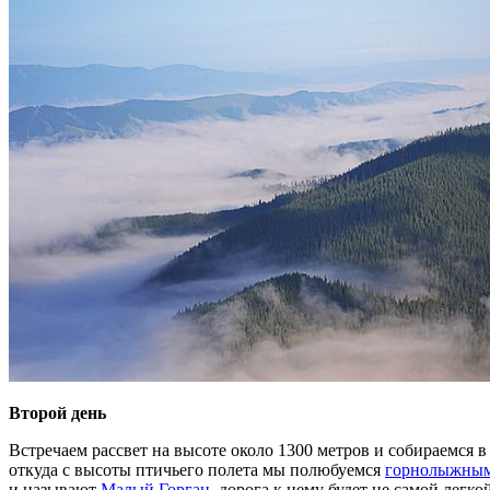
Второй день
Встречаем рассвет на высоте около 1300 метров и собираемся
откуда с высоты птичьего полета мы полюбуемся
горнолыжным
и называют
Малый Горган
, дорога к нему будет не самой легко