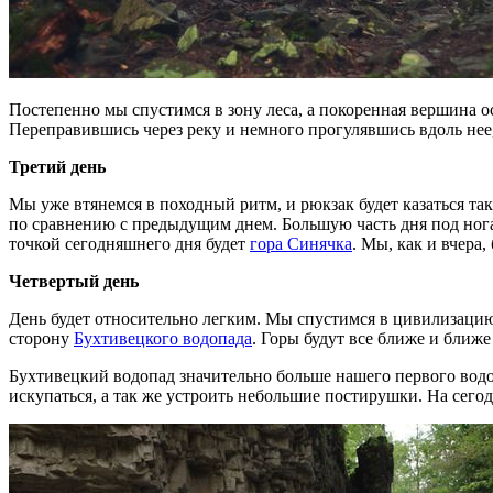
Постепенно мы спустимся в зону леса, а покоренная вершина ос
Переправившись через реку и немного прогулявшись вдоль нее,
Третий день
Мы уже втянемся в походный ритм, и рюкзак будет казаться та
по сравнению с предыдущим днем. Большую часть дня под ног
точкой сегодняшнего дня будет
гора Синячка
. Мы, как и вчера
Четвертый день
День будет относительно легким. Мы спустимся в цивилизацию
сторону
Бухтивецкого водопада
. Горы будут все ближе и ближ
Бухтивецкий водопад значительно больше нашего первого вод
искупаться, а так же устроить небольшие постирушки. На сегод