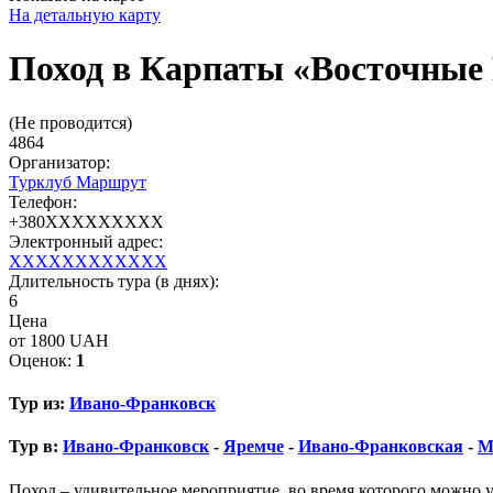
На детальную карту
Поход в Карпаты «Восточные
(Не проводится)
4864
Организатор:
Турклуб Маршрут
Телефон:
+380XXXXXXXXX
Электронный адрес:
XXXXXXXXXXXX
Длительность тура (в днях):
6
Цена
от 1800 UAH
Оценок:
1
Тур из:
Ивано-Франковск
Тур в:
Ивано-Франковск
-
Яремче
-
Ивано-Франковская
-
М
Поход – удивительное мероприятие, во время которого можно у