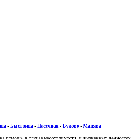
ица
-
Быстрица
-
Пасечная
-
Буково
-
Манява
 на помощь, в случае необходимости, и жизненных ценностях,