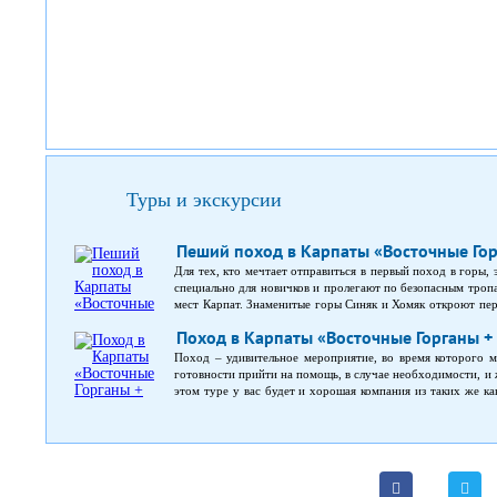
Туры и экскурсии
Пеший поход в Карпаты «Восточные Го
Для тех, кто мечтает отправиться в первый поход в горы
специально для новичков и пролегают по безопасным троп
мест Карпат. Знаменитые горы Синяк и Хомяк откроют пе
и к Женецкому водопаду. К тому же, что может быть рома
Поход в Карпаты «Восточные Горганы +
горах. На рассвете Горганы погружены в туман. Выгля
вечерние посиделки у костра запомнятся вам над
Поход – удивительное мероприятие, во время которого м
Продолжительность: 3 дня Расстояние: ~40 км Старт: И
готовности прийти на помощь, в случае необходимости, и
Условия проживания: в палатках Уровень сложности: нача
этом туре у вас будет и хорошая компания из таких же к
природу Карпат потрясающей красоты: Восточные Горганы
по горным тропам, насладитесь красивейшими местными п
с горных вершин. Карпаты – край, богатый реками. А в
образуют водопады. В этом туре у вас будет уникальная
поистине удивительного края.