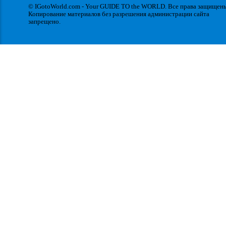
© IGotoWorld.com - Your GUIDE TO the WORLD. Все права защищен
Копирование материалов без разрешения администрации сайта
запрещено.