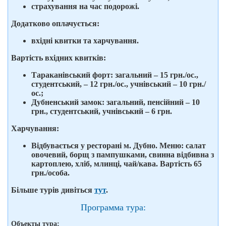
страхування на час подорожі.
Додатково оплачується
:
вхідні квитки та харчування.
Вартість вхідних квитків
:
Тараканівський форт: загальний – 15 грн./ос.,
студентський, – 12 грн./ос., учнівський – 10 грн./
ос.;
Дубненський замок: загальний, пенсійний – 10
грн., студентський, учнівський – 6 грн.
Харчування:
Відбувається у ресторані м. Дубно. Меню: салат
овочевий, борщ з пампушками, свинна відбивна з
картоплею, хліб, млинці, чай/кава. Вартість 65
грн./особа.
Більше турів дивіться
тут
.
Программа тура:
Объекты тура: