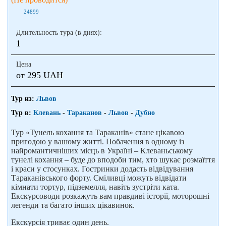
24899
Длительность тура (в днях):
1
Цена
от 295 UAH
Тур из:
Львов
Тур в:
Клевань
-
Тараканов
-
Львов
-
Дубно
Тур «Тунель кохання та Тараканів» стане цікавою
пригодою у вашому житті. Побачення в одному із
найромантичніших місць в Україні – Клеваньському
тунелі кохання – буде до вподоби тим, хто шукає розмаїття
і краси у стосунках. Гостринки додасть відвідування
Тараканівського форту. Сміливці можуть відвідати
кімнати тортур, підземелля, навіть зустріти ката.
Екскурсоводи розкажуть вам правдиві історії, моторошні
легенди та багато інших цікавинок.
Екскурсія триває один день.