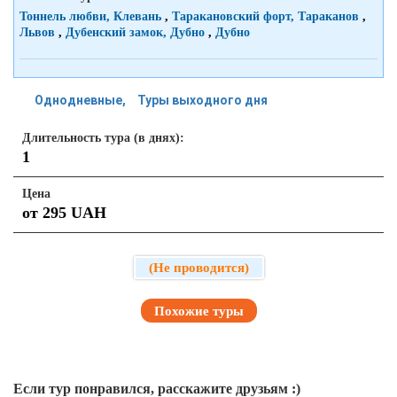
Тоннель любви, Клевань
,
Таракановский форт, Тараканов
,
Львов
,
Дубенский замок, Дубно
,
Дубно
Однодневные
Туры выходного дня
Длительность тура (в днях):
1
Цена
от 295 UAH
(Не проводится)
Похожие туры
Если тур понравился, расскажите друзьям :)