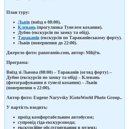
План туру:
Львів
(виїзд о 08:00).
Клевань
(прогулянка Тунелем кохання).
Дубно (екскурсія по замку та обід).
Тараканів
(екскурсія по Тараканівському форту).
Львів (повернення до 22:00).
Джерело фото: panoramio.com, автор: Mil@n.
Програма
:
Виїзд зі Львова (08:00) – Тараканів (огляд форту) –
Дубно (екскурсія по замку та обід) – Клевань
(фотографування в тунелі кохання) – Львів
(повернення о 22:00).
Автор фото: Eugene Naryvsky IGotoWorld Photo Group..
У вартість входить
:
проїзд комфортабельним автобусом;
супровід гіда-екскурсовода;
екскурсійне обслуговування в музеях;