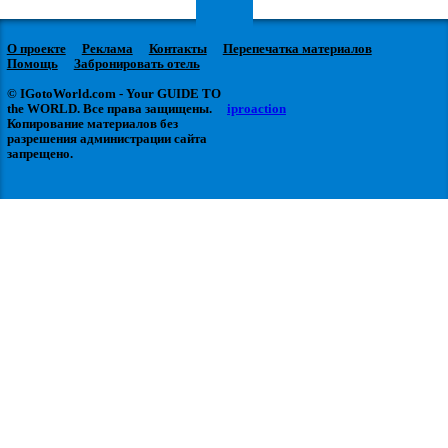
О проекте
Реклама
Контакты
Перепечатка материалов
Помощь
Забронировать отель
© IGotoWorld.com - Your GUIDE TO
the WORLD. Все права защищены.
iproaction
Копирование материалов без
разрешения администрации сайта
запрещено.