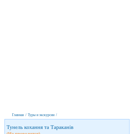
Главная
/
Туры и экскурсии
/
Тунель кохання та Тараканів
(Не проводится)