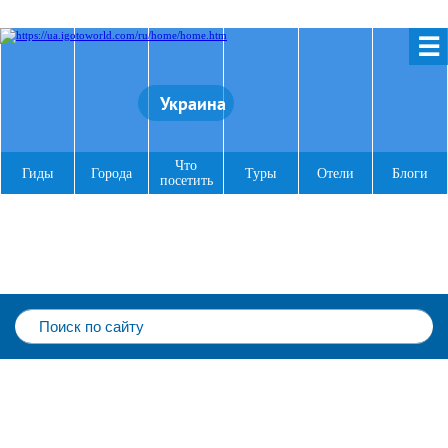
☰
Украина
Что
Гиды
Города
Туры
Отели
Блоги
посетить