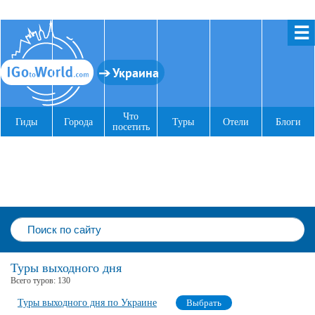
☰
Украина
Что
Гиды
Города
Туры
Отели
Блоги
посетить
Туры выходного дня
Всего туров:
130
Туры выходного дня по Украине
Выбрать