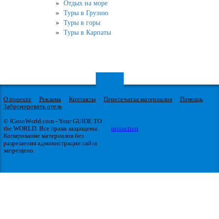
Отдых на море
Туры в Грузию
Туры в горы
Туры в Карпаты
О проекте
Реклама
Контакты
Перепечатка материалов
Помощь
Забронировать отель
© IGotoWorld.com - Your GUIDE TO
the WORLD. Все права защищены.
iproaction
Копирование материалов без
разрешения администрации сайта
запрещено.