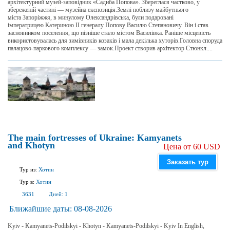
архітектурний музей-заповідник «Садиба Попова». Збереглася частково, у
збереженій частині — музейна експозиція.Землі поблизу майбутнього
міста Запоріжжя, в минулому Олександрівська, були подаровані
імператрицею Катериною II генералу Попову Василю Степановичу. Він і став
засновником поселення, що пізніше стало містом Василівка. Раніше місцевість
використовувалась для зимівників козаків і мала декілька хуторів.Головна споруда
палацово-паркового комплексу — замок.Проект створив архітектор Стюнкл....
The main fortresses of Ukraine: Kamyanets
and Khotyn
Цена от 60 USD
Заказать тур
Тур из:
Хотин
Тур в:
Хотин
3631
Дней:
1
Ближайшие даты:
08-08-2026
Kyiv - Kamyanets-Podilskyi - Khotyn - Kamyanets-Podilskyi - Kyiv In English,