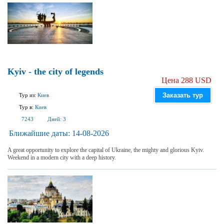
Kyiv - the city of legends
Цена 288 USD
Заказать тур
Тур из:
Киев
Тур в:
Киев
7243
Дней:
3
Ближайшие даты:
14-08-2026
A great opportunity to explore the capital of Ukraine, the mighty and glorious Kyiv.
Weekend in a modern city with a deep history.