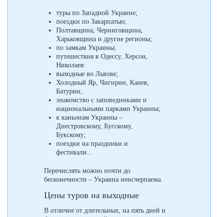
туры по Западной Украине;
поездки по Закарпатью;
Полтавщина, Черниговщина,
Харьковщина и другие регионы;
по замкам Украины;
путешествия в Одессу, Херсон,
Николаев:
выходные во Львове;
Холодный Яр, Чигирин, Канев,
Батурин;
знакомство с заповедниками и
национальными парками Украины;
к каньонам Украины –
Днестровскому, Бугскому,
Букскому;
поездки на праздники и
фестивали...
Перечислять можно почти до
бесконечности – Украина неисчерпаема.
Цены туров на выходные
В отличие от длительных, на пять дней и