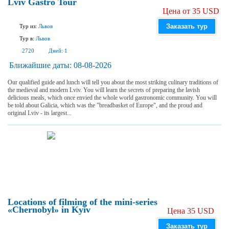
Lviv Gastro Tour
Цена от 35 USD
Заказать тур
Тур из:
Львов
Тур в:
Львов
2720
Дней:
1
Ближайшие даты:
08-08-2026
Our qualified guide and lunch will tell you about the most striking culinary traditions of
the medieval and modern Lviv. You will learn the secrets of preparing the lavish
delicious meals, which once envied the whole world gastronomic community. You will
be told about Galicia, which was the "breadbasket of Europe", and the proud and
original Lviv - its largest...
Locations of filming of the mini-series
«Chernobyl» in Kyiv
Цена 35 USD
Заказать тур