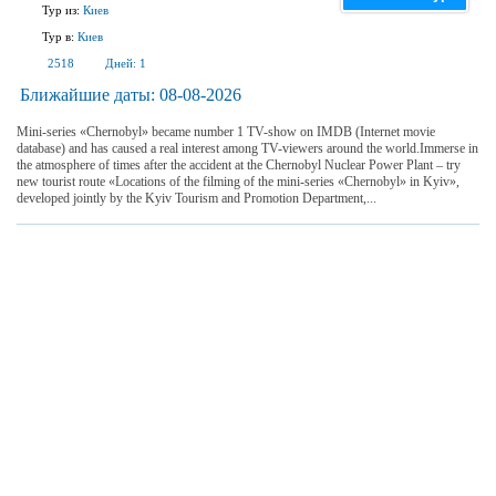
Тур из:
Киев
Тур в:
Киев
2518
Дней:
1
Ближайшие даты:
08-08-2026
Mini-series «Chernobyl» became number 1 TV-show on IMDB (Internet movie
database) and has caused a real interest among TV-viewers around the world.Immerse in
the atmosphere of times after the accident at the Chernobyl Nuclear Power Plant – try
new tourist route «Locations of the filming of the mini-series «Chernobyl» in Kyiv»,
developed jointly by the Kyiv Tourism and Promotion Department,...