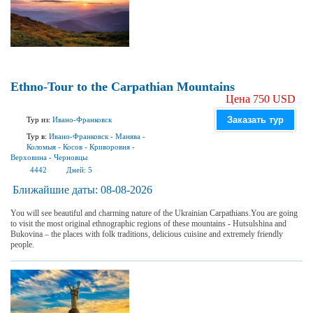
Ethno-Tour to the Carpathian Mountains
Цена 750 USD
Заказать тур
Тур из:
Ивано-Франковск
Тур в:
Ивано-Франковск
-
Манява
-
Коломыя
-
Косов
-
Криворовня
-
Верховина
-
Черновцы
4442
Дней:
5
Ближайшие даты:
08-08-2026
You will see beautiful and charming nature of the Ukrainian Carpathians.You are going
to visit the most original ethnographic regions of these mountains - Hutsulshina and
Bukovina – the places with folk traditions, delicious cuisine and extremely friendly
people.