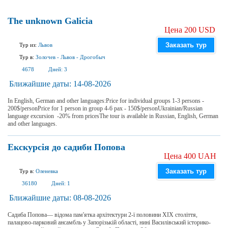
The unknown Galicia
Цена 200 USD
Заказать тур
Тур из:
Львов
Тур в:
Золочев
-
Львов
-
Дрогобыч
4678
Дней:
3
Ближайшие даты:
14-08-2026
In English, German and other languages:Price for individual groups 1-3 persons -
200$/personPrice for 1 person in group 4-6 pax - 150$/personUkrainian/Russian
language excursion -20% from pricesThe tour is available in Russian, English, German
and other languages.
Екскурсія до садиби Попова
Цена 400 UAH
Заказать тур
Тур в:
Оленевка
36180
Дней:
1
Ближайшие даты:
08-08-2026
Садиба Попова— відома пам'ятка архітектури 2-ї половини XIX століття,
палацово-парковий ансамбль у Запорізькій області, нині Василівський історико-