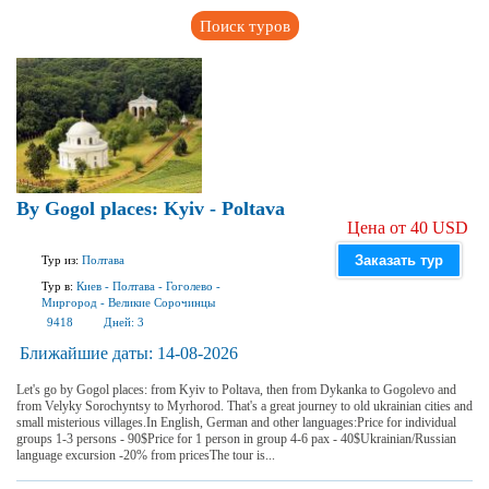
Поиск туров
By Gogol places: Kyiv - Poltava
Цена от 40 USD
Заказать тур
Тур из:
Полтава
Тур в:
Киев
-
Полтава
-
Гоголево
-
Миргород
-
Великие Сорочинцы
9418
Дней:
3
Ближайшие даты:
14-08-2026
Let's go by Gogol places: from Kyiv to Poltava, then from Dykanka to Gogolevo and
from Velyky Sorochyntsy to Myrhorod. That's a great journey to old ukrainian cities and
small misterious villages.In English, German and other languages:Price for individual
groups 1-3 persons - 90$Price for 1 person in group 4-6 pax - 40$Ukrainian/Russian
language excursion -20% from pricesThe tour is...