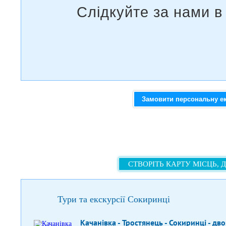
Замовити персональну е
СТВОРІТЬ КАРТУ МІСЦЬ, 
Тури та екскурсії Сокиринці
Качанівка - Тростянець - Сокиринці - дв