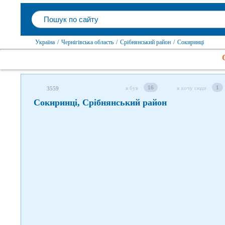
Слідкуйте за нами в соцмережах
Україна
/
Чернігівська область
/
Срібнянський район
/
Сокиринці
16
1
я був
я хочу сюди
3559
Сокиринці, Срібнянський район