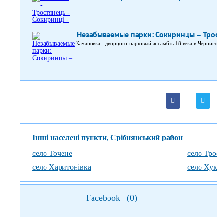
Незабываемые парки: Сокиринцы – Тро
Качановка - дворцово-парковый ансамбль 18 века в Черниго
Інші населені пункти, Срібнянський район
село Точене
село Тро
село Харитонівка
село Хук
Facebook
(
0
)