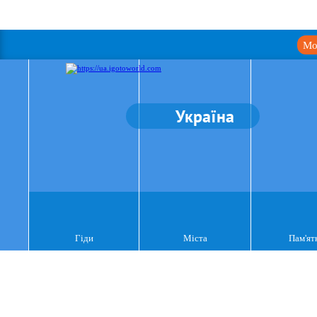
Мо
Україна
Гіди
Міста
Пам'ят