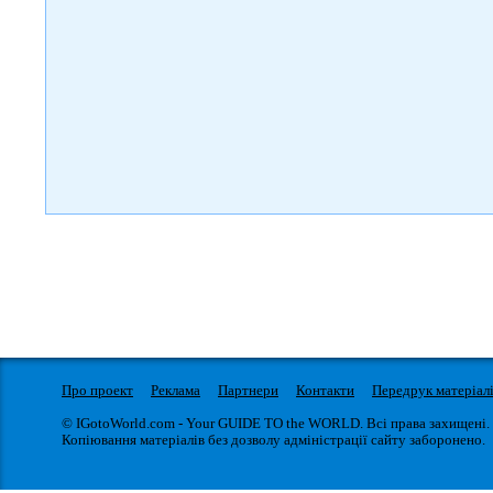
Про проект
Реклама
Партнери
Контакти
Передрук матеріал
© IGotoWorld.com - Your GUIDE TO the WORLD. Всі права захищені.
Копіювання матеріалів без дозволу адміністрації сайту заборонено.