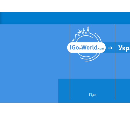
Укр
Гіди