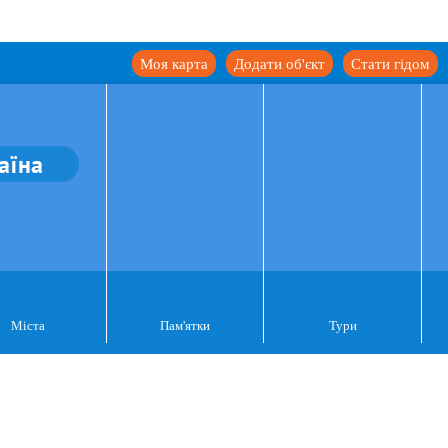
Моя карта
Додати об'єкт
Стати гідом
аїна
Міста
Пам'ятки
Тури