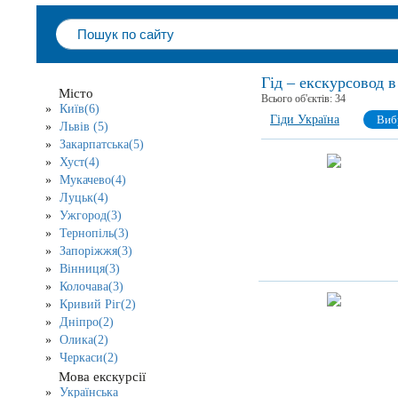
Гід – екскурсовод в
Місто
Всього об'єктів:
34
Київ(6)
Гіди Україна
Виб
Львів (5)
Закарпатська(5)
Хуст(4)
Мукачево(4)
Луцьк(4)
Ужгород(3)
Тернопіль(3)
Запоріжжя(3)
Вінниця(3)
Колочава(3)
Кривий Ріг(2)
Дніпро(2)
Олика(2)
Черкаси(2)
Мова екскурсії
Українська