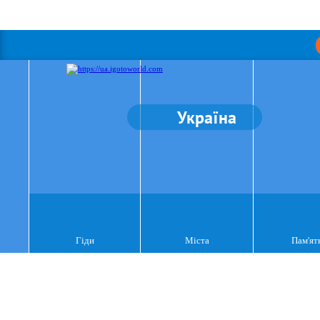
Україна
Гіди
Міста
Пам'ят