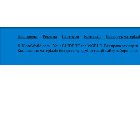
Про проект
Реклама
Партнери
Контакти
Передрук матеріал
© IGotoWorld.com - Your GUIDE TO the WORLD. Всі права захищені.
Копіювання матеріалів без дозволу адміністрації сайту заборонено.