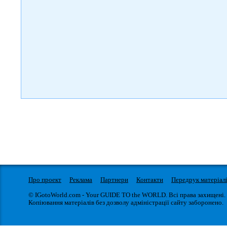
Про проект
Реклама
Партнери
Контакти
Передрук матеріал
© IGotoWorld.com - Your GUIDE TO the WORLD. Всі права захищені.
Копіювання матеріалів без дозволу адміністрації сайту заборонено.