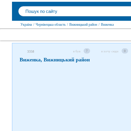
Слідкуйте за нами в соцмережах
Україна
/
Чернівецька область
/
Вижницький район
/
Виженка
7
0
я був
я хочу сюди
3358
Виженка, Вижницький район