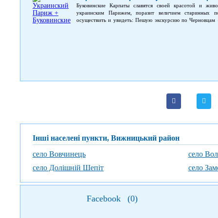
Буковинские Карпаты славятся своей красотой и живо
украинским Парижем, поразит величием старинных 
осуществить и увидеть: Пешую экскурсию по Черновцам 
посетите самые известные и интересные достопримеч
историческим памятникам: Органный зал, Кафедральн
университет, который в былые времена служил рез
местностями Карпат. Горные долины, река Черемош, скал
– паломничество хасидов. Можно набрать воду с целебным
Інші населені пункти, Вижницький район
село Вовчинець
село Вол
село Долішній Шепіт
село Зам
Facebook
(
0
)