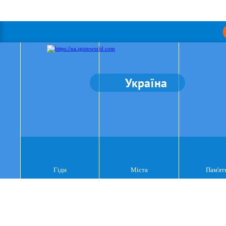
Україна
Гіди
Міста
Пам'ят