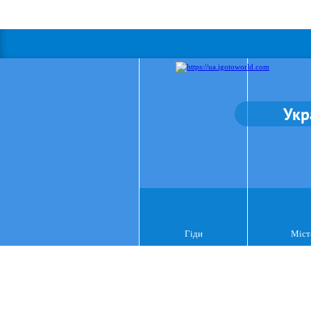
Укр
Гіди
Міст