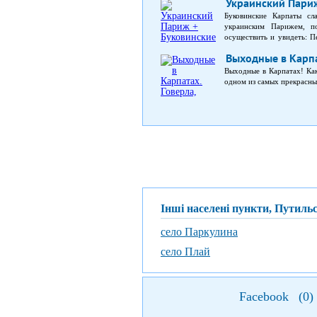
Украинский Париж
Буковинские Карпаты сл
украинским Парижем, п
осуществить и увидеть: 
посетите самые известн
Выходные в Карпа
историческим памятника
университет, который 
Выходные в Карпатах! Как
местностями Карпат. Горн
одном из самых прекрасны
– паломничество хасидов.
Інші населені пункти, Путиль
село Паркулина
село Плай
Facebook
(
0
)