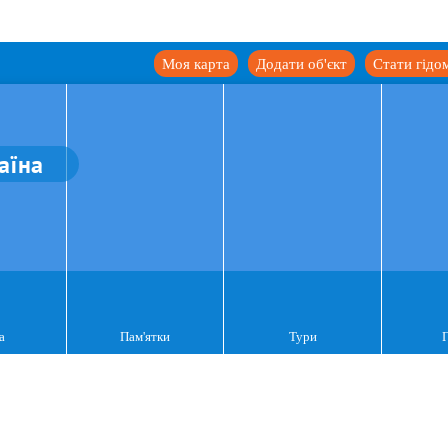
Моя карта
Додати об'єкт
Стати гідо
аїна
а
Пам'ятки
Тури