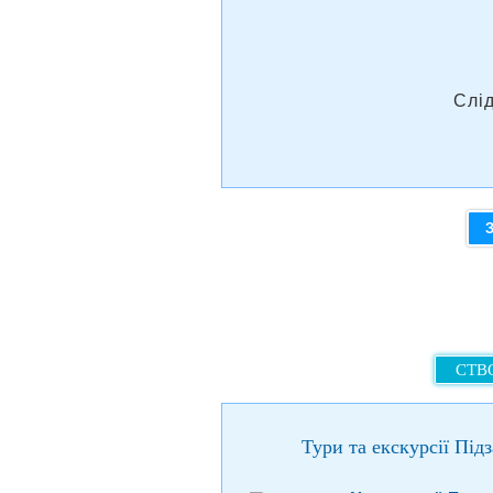
Слі
СТВО
Тури та екскурсії Під