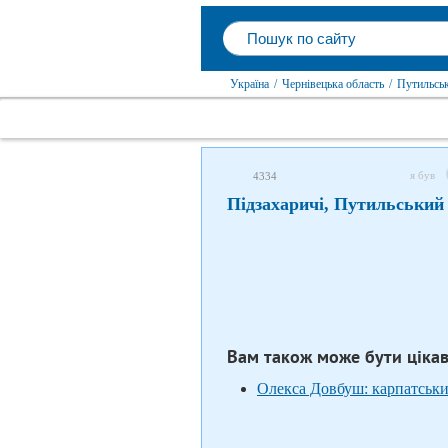
Україна
/
Чернівецька область
/
Путильсь
я був
4334
Підзахаричі, Путильський
Вам також може бути ціка
Олекса Довбуш: карпатськи