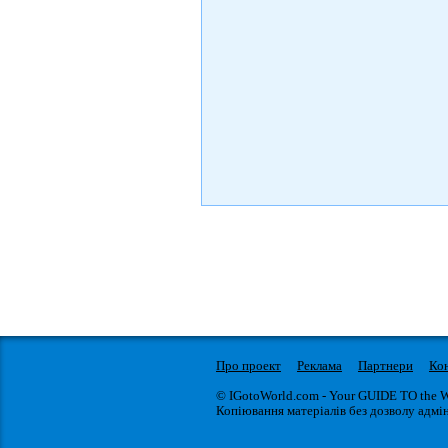
Про проект
Реклама
Партнери
Ко
© IGotoWorld.com - Your GUIDE TO the 
Копіювання матеріалів без дозволу адмін