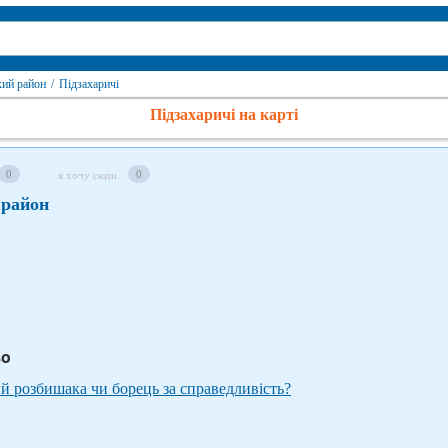
кий район
/
Підзахаричі
Підзахаричі на карті
0
0
я хочу сюди
 район
во
й розбишака чи борець за справедливість?