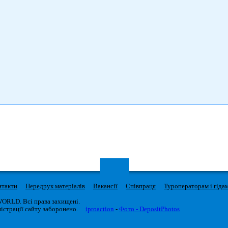
нтакти
Передрук матеріалів
Вакансії
Співпраця
Туроператорам і гіда
WORLD. Всі права захищені.
істрації сайту заборонено.
iproaction
-
Фото - DepositPhotos