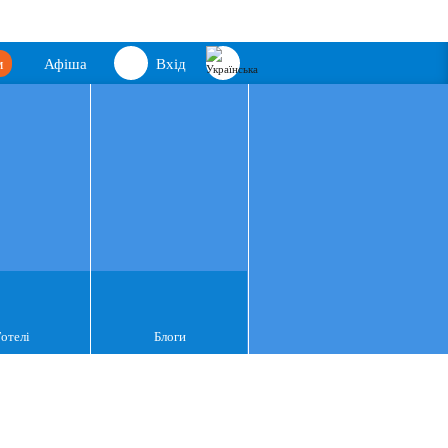
м
Афіша
Вхід
Готелі
Блоги