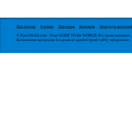
Про проект
Реклама
Партнери
Контакти
Передрук матеріал
© IGotoWorld.com - Your GUIDE TO the WORLD. Всі права захищені.
Копіювання матеріалів без дозволу адміністрації сайту заборонено.