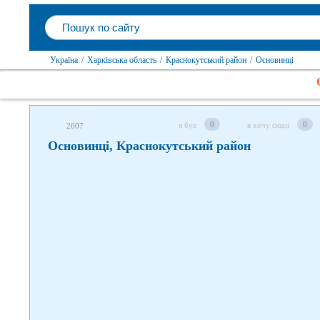
Слідкуйте за нами в соцмережах
Україна
/
Харківська область
/
Краснокутський район
/
Основинці
0
0
я був
я хочу сюди
2007
Основинці, Краснокутський район