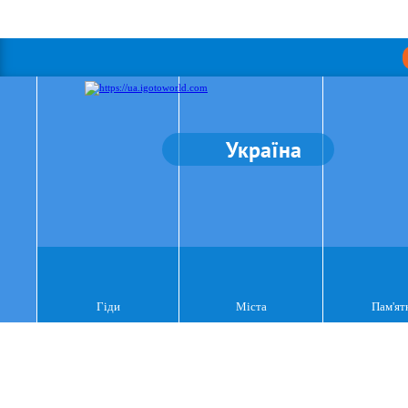
Україна
Гіди
Міста
Пам'ят