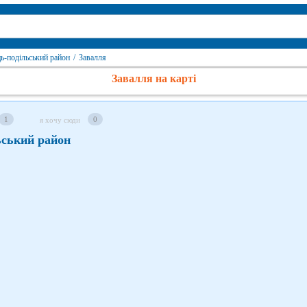
ь-подільський район
/
Завалля
Завалля на карті
1
0
я хочу сюди
ьський район