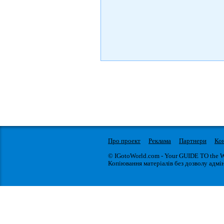
Про проект
Реклама
Партнери
Ко
© IGotoWorld.com - Your GUIDE TO the 
Копіювання матеріалів без дозволу адмін