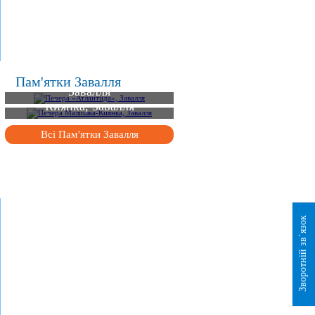
.
Печера «Атлантида»,
Пам'ятки Завалля
Завалля
Печера Малишка-
Киянка, Завалля
Всі Пам'ятки Завалля
Зворотній зв`язок