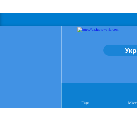
Укр
Гіди
Міст