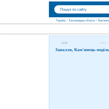
Україна
/
Хмельницька область
/
Кам'янец
я був
4330
Завалля, Кам'янець-поділ