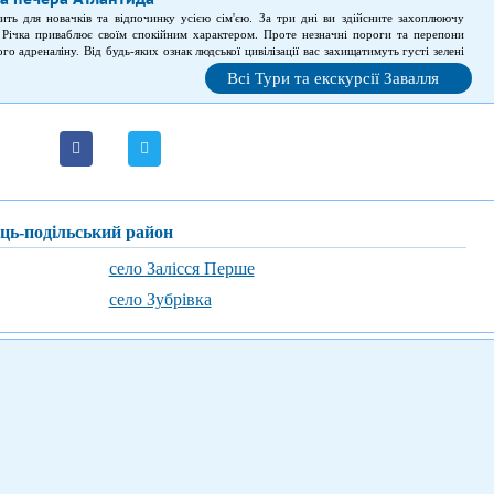
ть для новачків та відпочинку усією сім'єю. За три дні ви здійсните захоплюючу
 Річка приваблює своїм спокійним характером. Проте незначні пороги та перепони
о адреналіну. Від будь-яких ознак людської цивілізації вас захищатимуть густі зелені
Всі Тури та екскурсії Завалля
ець-подільський район
село Залісся Перше
село Зубрівка