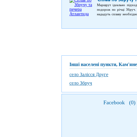
Маршрут ідеально підходи
подорож по річці Збруч.
нададуть сплаву необхідног
стіни вздовж берегів.
Інші населені пункти, Кам'ян
село Залісся Друге
село Збруч
Facebook
(
0
)