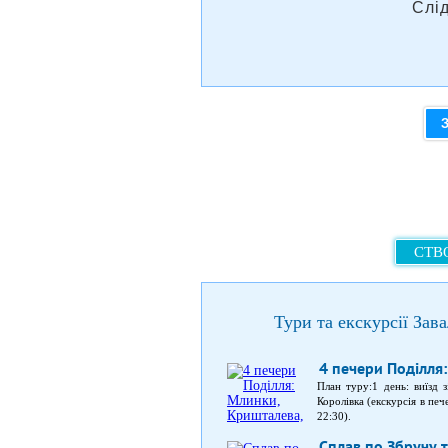
Слі
СТВО
Тури та екскурсії Зава
4 печери Поділля
План туру:1 день: виїзд 
Королівка (екскурсія в пе
22:30).
Сплав по Збручу 