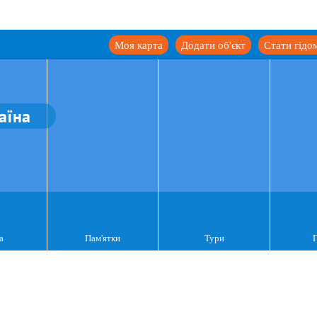
Моя карта
Додати об'єкт
Стати гідо
аїна
а
Пам'ятки
Тури