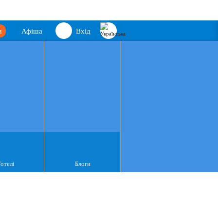
м
Афіша
Вхід
Готелі
Блоги