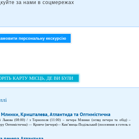
дкуйте за нами в соцмережах
Замовити персональну екскурсію
РІТЬ КАРТУ МІСЦЬ, ДЕ ВИ БУЛИ
ллі
: Млинки, Кришталева, Атлантида та Оптимістична
зі Львова (08:00) / з Тернополя (11:00) – печера Млинки (огляд печери та обід) –
черу Оптимістична) — Кривче (вечеря)— Кам’янець-Подільський (поселення в готель о
та печера Атлантида