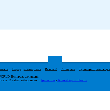
нтакти
Передрук матеріалів
Вакансії
Співпраця
Туроператорам і гіда
WORLD. Всі права захищені.
істрації сайту заборонено.
iproaction
-
Фото - DepositPhotos