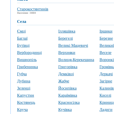
Старокостянтинів
Населення: 34884
села
Ємці
Ілляшівка
Іршики
Баглаї
Берегелі
Березне
Бутівці
Великі Мацевичі
Велики
Вербородинці
Верхняки
Веселе
Вишнопіль
Волиця-Керекешина
Воронкі
Грибенинка
Григорівка
Громівк
Губча
Демківці
Деркачі
Дубина
Жабче
Загірне
Зеленці
Йосипівка
Калинів
Капустин
Караїмівка
Киселі
Костянець
Красносілка
Криниц
Круча
Кучівка
Ладиги