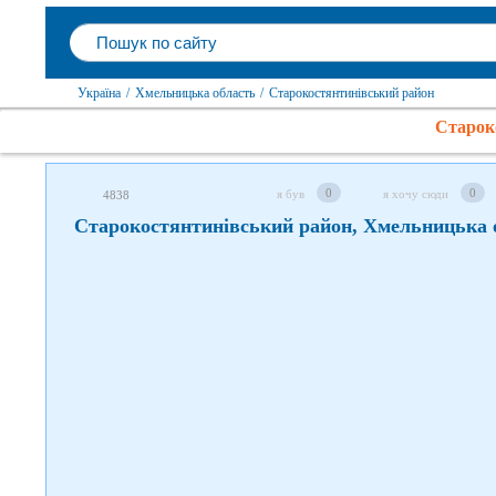
Слідкуйте за нами в соцмережах
Україна
/
Хмельницька область
/
Старокостянтинівський район
Старок
0
0
я був
я хочу сюди
4838
Старокостянтинівський район, Хмельницька 