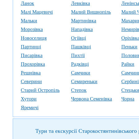
Ланок
Левківка
Ленінсь
Малі Мацевичі
Малий Вишнопіль
Малий 
Мальки
Мартинівка
Махари
Морозівка
Нападівка
Немирів
Новоселиця
Огіївці
Оріхівк
Партинці
Пашківці
Пеньки
Писарівка
Пихтії
Полови
Прохорівка
Радківці
Райки
Решнівка
Самчики
Самчин
Северини
Семиреньки
Сербині
Старий Остропіль
Степок
Стецьк
Хутори
Червона Семенівка
Чорна
Яремичі
Тури та екскурсії Старокостянтинівського