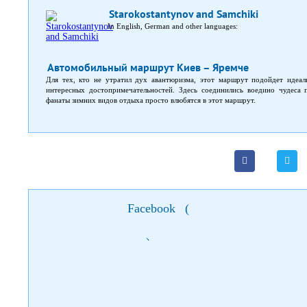
Starokostantynov and Samchiki
In English, German and other languages:
Автомобильный маршрут Киев – Яремче
Для тех, кто не утратил дух авантюризма, этот маршрут подойдет идеа
интересных достопримечательностей. Здесь соединились воедино чудеса 
фанаты зимних видов отдыха просто влюбятся в этот маршрут.
Facebook
(
)