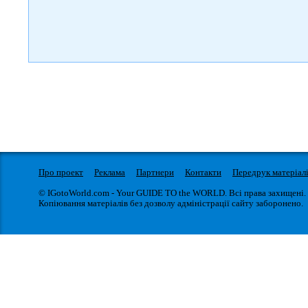
Про проект
Реклама
Партнери
Контакти
Передрук матеріал
© IGotoWorld.com - Your GUIDE TO the WORLD. Всі права захищені.
Копіювання матеріалів без дозволу адміністрації сайту заборонено.