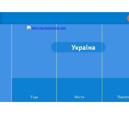
Україна
Гіди
Міста
Пам'ят