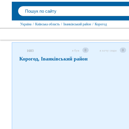
Слідкуйте за нами в соцмережах
Україна
/
Київська область
/
Іванківський район
/
Корогод
0
0
я був
я хочу сюди
1683
Корогод, Іванківський район