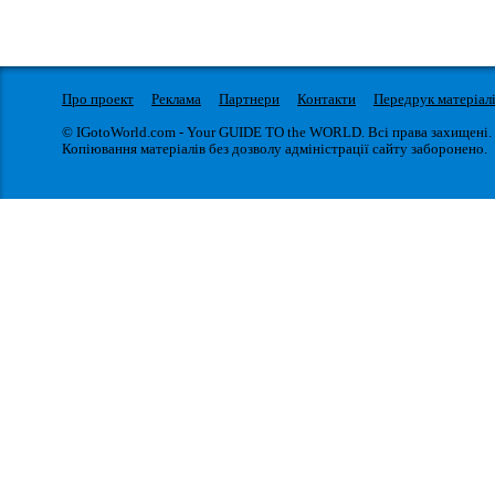
Про проект
Реклама
Партнери
Контакти
Передрук матеріал
© IGotoWorld.com - Your GUIDE TO the WORLD. Всі права захищені.
Копіювання матеріалів без дозволу адміністрації сайту заборонено.