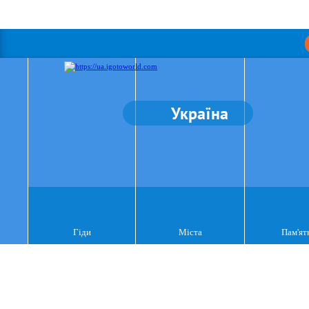
Україна
Гіди
Міста
Пам'ят