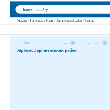
Слідкуйте за нами в соцмережах
Україна
/
Рівненська область
/
Зарічненський район
/
Зарічне
6
0
я був
я хочу сюди
3958
Зарічне, Зарічненський район