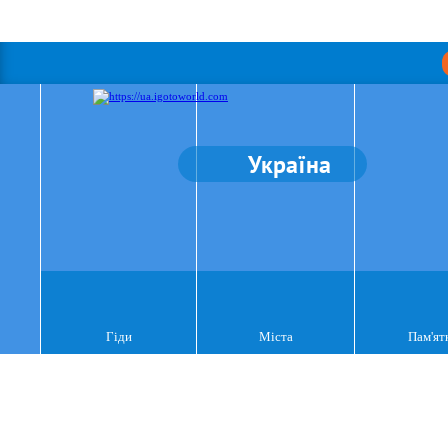
Україна
Гіди
Міста
Пам'ят