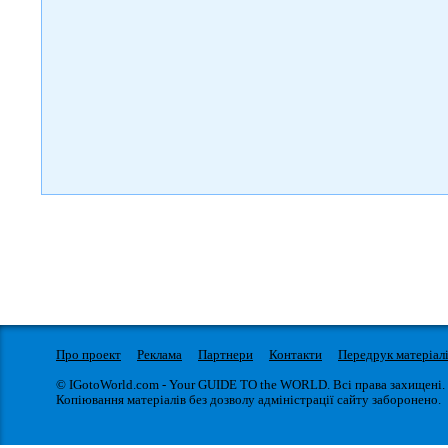
Про проект
Реклама
Партнери
Контакти
Передрук матеріал
© IGotoWorld.com - Your GUIDE TO the WORLD. Всі права захищені.
Копіювання матеріалів без дозволу адміністрації сайту заборонено.