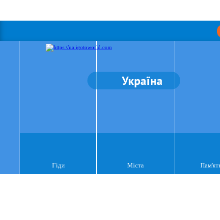
Україна
Гіди
Міста
Пам'ят