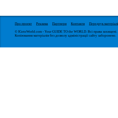
Про проект
Реклама
Партнери
Контакти
Передрук матеріал
© IGotoWorld.com - Your GUIDE TO the WORLD. Всі права захищені.
Копіювання матеріалів без дозволу адміністрації сайту заборонено.