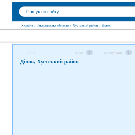
Слідкуйте за нами в соцмережах
Україна
/
Закарпатська область
/
Хустський район
/
Ділок
0
0
я був
я хочу сюди
1997
Ділок, Хустський район