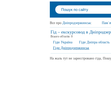
Все про
Дніпродзержинськ
:
Пам`я
Гід – екскурсовод в Дніпродзе
Всього об'єктів:
0
Гіди Україна
Гіди Дніпра область
Гіди Дніпродзержинськ
На жаль тут не зареєстровано гіда, Пошу