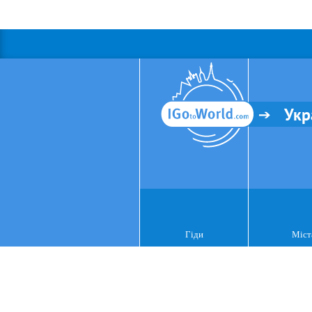
Укр
Гіди
Міст