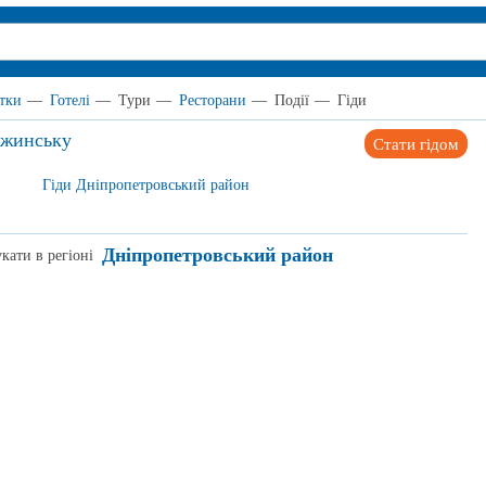
тки
—
Готелі
—
Тури
—
Ресторани
—
Події
—
Гіди
ржинську
Стати гідом
Гіди Дніпропетровський район
Дніпропетровський район
кати в регіоні