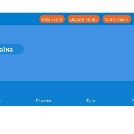
Моя карта
Додати об'єкт
Стати гідом
аїна
а
Пам'ятки
Тури