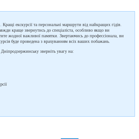
. Кращі екскурсії та персональні маршрути від найкращих гідів.
авжди краще звернутись до спеціаліста, особливо якщо ви
тите жодної важливої памятки. Звертаючись до профессіонала, ви
урсія буде проведена з врахуванням всіх ваших побажань.
 Дніпродзержинську зверніть увагу на:
рсії