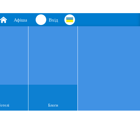
Афіша
Вхід
Готелі
Блоги