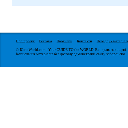
Про проект
Реклама
Партнери
Контакти
Передрук матеріал
© IGotoWorld.com - Your GUIDE TO the WORLD. Всі права захищені.
Копіювання матеріалів без дозволу адміністрації сайту заборонено.