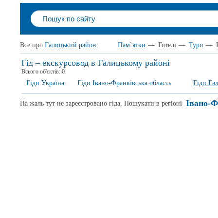
Все про
Галицький район
:
Пам`ятки
—
Готелі
—
Тури
—
Гід – екскурсовод в Галицькому районі
Всього об'єктів:
0
Гіди Україна
Гіди Івано-Франківська область
Гіди Га
Івано-Ф
На жаль тут не зареєстровано гіда, Пошукати в регіоні