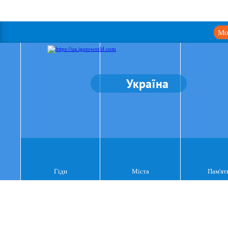
Мо
Україна
Гіди
Міста
Пам'ят