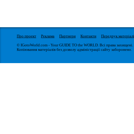
Про проект
Реклама
Партнери
Контакти
Передрук матеріал
© IGotoWorld.com - Your GUIDE TO the WORLD. Всі права захищені.
Копіювання матеріалів без дозволу адміністрації сайту заборонено.