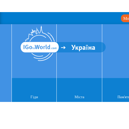
Мо
Україна
Гіди
Міста
Пам'ят