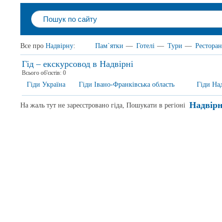
Все про
Надвірну
:
Пам`ятки
—
Готелі
—
Тури
—
Рестора
Гід – екскурсовод в Надвірні
Всього об'єктів:
0
Гіди Україна
Гіди Івано-Франківська область
Гіди На
Надвірн
На жаль тут не зареєстровано гіда, Пошукати в регіоні