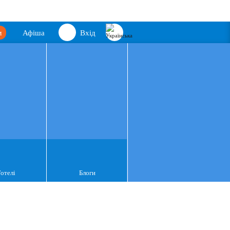
м
Афіша
Вхід
Готелі
Блоги