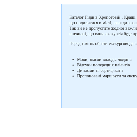
Каталог Гідів в Хропотовій . Кращі
що подивитися в місті, завжди кращ
Так ви не пропустите жодної важли
впевнені, що ваша екскурсія буде п
Перед тим як обрати екскурсовода в
Мови, якими володіє людина
Відгуки попередніх клієнтів
Дипломи та сертифікати
Пропоновані маршрути та екску