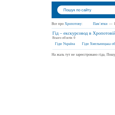
Все про
Хропотову
:
Пам`ятки
—
Гід – екскурсовод в Хропотові
Всього об'єктів:
0
Гіди Україна
Гіди Хмельницька об
На жаль тут не зареєстровано гіда, Пошу