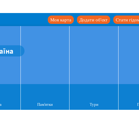
Моя карта
Додати об'єкт
Стати гідо
аїна
а
Пам'ятки
Тури