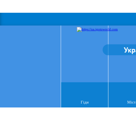
Укр
Гіди
Міст