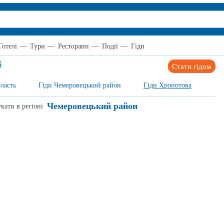
Готелі
—
Тури
—
Ресторани
—
Події
—
Гіди
й
Стати гідом
ласть
Гіди Чемеровецький район
Гіди Хропотова
Чемеровецький район
кати в регіоні