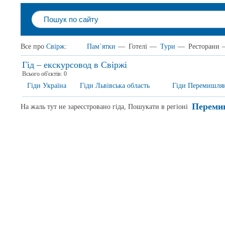
Все про
Свірж
:
Пам`ятки
—
Готелі
—
Тури
—
Ресторани
Гід – екскурсовод в Свіржі
Всього об'єктів:
0
Гіди Україна
Гіди Львівська область
Гіди Перемишля
Переми
На жаль тут не зареєстровано гіда, Пошукати в регіоні