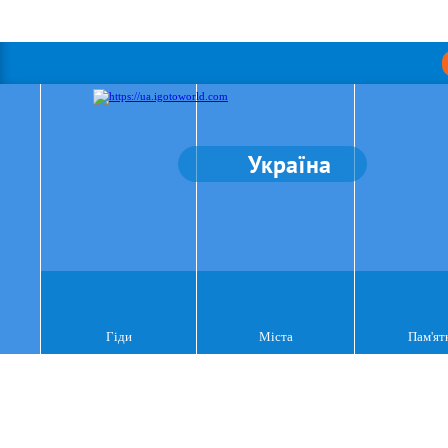
Україна
Гіди
Міста
Пам'ят