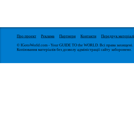
Про проект
Реклама
Партнери
Контакти
Передрук матеріал
© IGotoWorld.com - Your GUIDE TO the WORLD. Всі права захищені.
Копіювання матеріалів без дозволу адміністрації сайту заборонено.