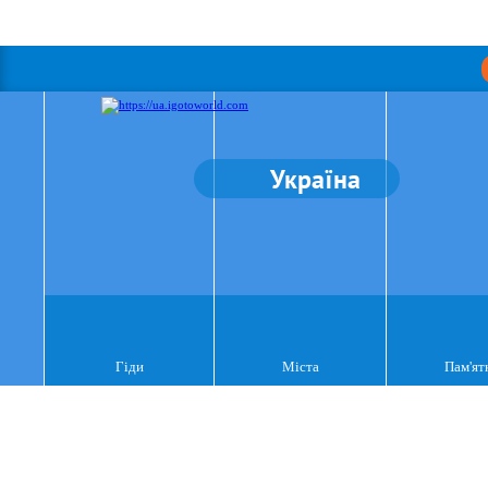
Україна
Гіди
Міста
Пам'ят