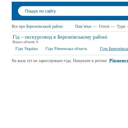
Все про
Березнівський район
:
Пам`ятки
—
Готелі
—
Тури
Гід – екскурсовод в Березнівському районі
Всього об'єктів:
0
Гіди Україна
Гіди Рівненська область
Гіди Березнівс
Рівненс
На жаль тут не зареєстровано гіда, Пошукати в регіоні