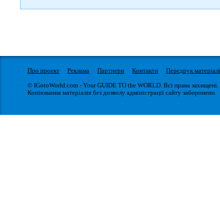
Про проект
Реклама
Партнери
Контакти
Передрук матеріал
© IGotoWorld.com - Your GUIDE TO the WORLD. Всі права захищені.
Копіювання матеріалів без дозволу адміністрації сайту заборонено.