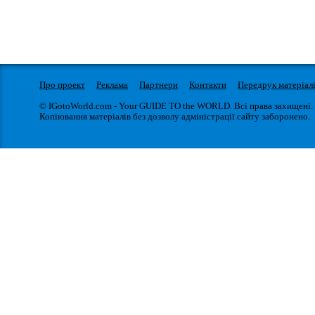
Про проект
Реклама
Партнери
Контакти
Передрук матеріал
© IGotoWorld.com - Your GUIDE TO the WORLD. Всі права захищені.
Копіювання матеріалів без дозволу адміністрації сайту заборонено.