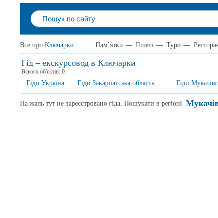
Все про
Ключарки
:
Пам`ятки
—
Готелі
—
Тури
—
Рестора
Гід – екскурсовод в Ключарки
Всього об'єктів:
0
Гіди Україна
Гіди Закарпатська область
Гіди Мукачів
Мукачі
На жаль тут не зареєстровано гіда, Пошукати в регіоні