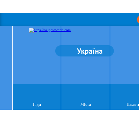
Україна
Гіди
Міста
Пам'ят