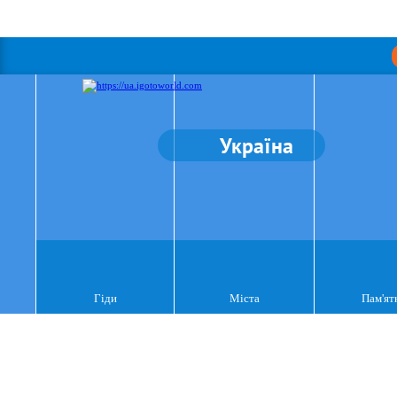
Україна
Гіди
Міста
Пам'ят