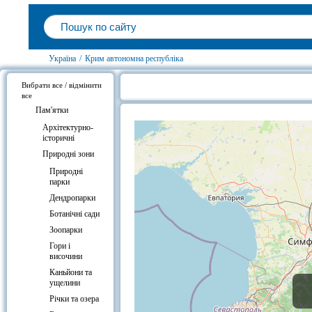
Україна
/
Крим автономна республіка
Вибрати все / відмінити
все
Нікітський ботанічний сад, Нікіта
Пам'ятки
Архітектурно-
історичні
Природні зони
Природні
парки
Дендропарки
Ботанічні сади
Зоопарки
Гори і
височини
Каньйони та
ущелини
Річки та озера