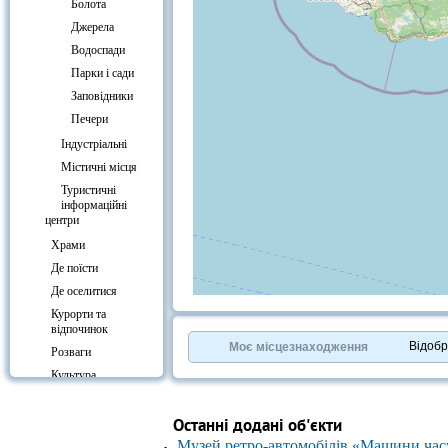
Болота
Джерела
Водоспади
Парки і сади
Заповідники
Печери
Індустріальні
Містичні місця
Туристичні
інформаційні
центри
Храми
Де поїсти
Де оселитися
+
−
Курорти та
⇧
відпочинок
©
OpenStreetMap
contributors.
Відоб
Моє місцезнаходження
Розваги
»
Культура
Вокзали
Останні додані об'єкти
Музей ретро-автомобілів «Машини час