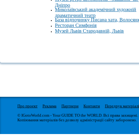
Дніпро
Миколаївський академічний художній
драматичний театр
База відпочинку Писана хата, Волосян
Ресторан Симфонія
Музей Львів Стародавній, Львів
Про проект
Реклама
Партнери
Контакти
Передрук матеріал
© IGotoWorld.com - Your GUIDE TO the WORLD. Всі права захищені.
Копіювання матеріалів без дозволу адміністрації сайту заборонено.