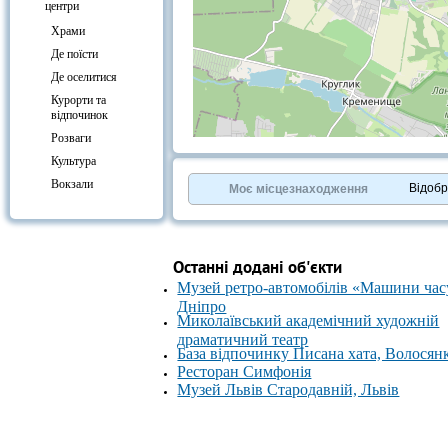
центри
Храми
Де поїсти
Де оселитися
Курорти та
відпочинок
Розваги
+
−
Культура
⇧
Вокзали
©
OpenStreetMap
contributors.
Відоб
Моє місцезнаходження
»
Останні додані об'єкти
Музей ретро-автомобілів «Машини час
Дніпро
Миколаївський академічний художній
драматичний театр
База відпочинку Писана хата, Волосян
Ресторан Симфонія
Музей Львів Стародавній, Львів