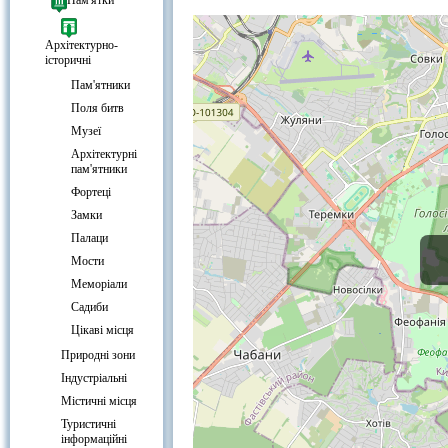
Музей народної архітектури та по
Пам'ятки
Архітектурно-
історичні
Пам'ятники
Поля битв
Музеї
Архітектурні
пам'ятники
Фортеці
Замки
Палаци
Мости
Меморіали
Садиби
Цікаві місця
Природні зони
Індустріальні
Містичні місця
Туристичні
інформаційні