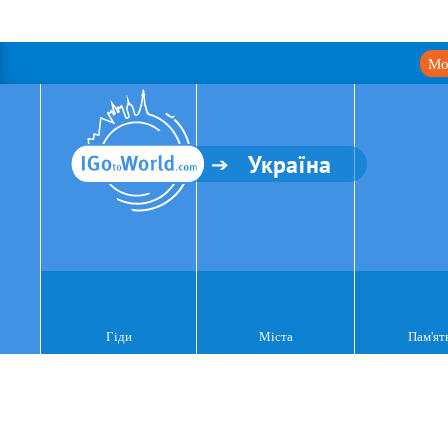
Мо
Україна
Гіди
Міста
Пам'ят