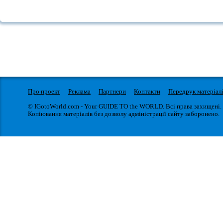
Про проект
Реклама
Партнери
Контакти
Передрук матеріал
© IGotoWorld.com - Your GUIDE TO the WORLD. Всі права захищені.
Копіювання матеріалів без дозволу адміністрації сайту заборонено.