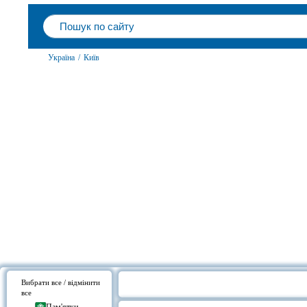
Україна
/
Київ
Вибрати все / відмінити
все