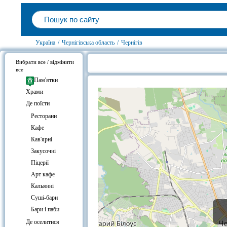
Україна
/
Чернігівська область
/
Чернігів
Вибрати все / відмінити
все
Паб Rusty Amber, Чернігів на карт
Пам'ятки
Храми
Де поїсти
Ресторани
Кафе
Кав'ярні
Закусочні
Піцерії
Арт кафе
Кальянні
Суші-бари
Бари і паби
Де оселитися