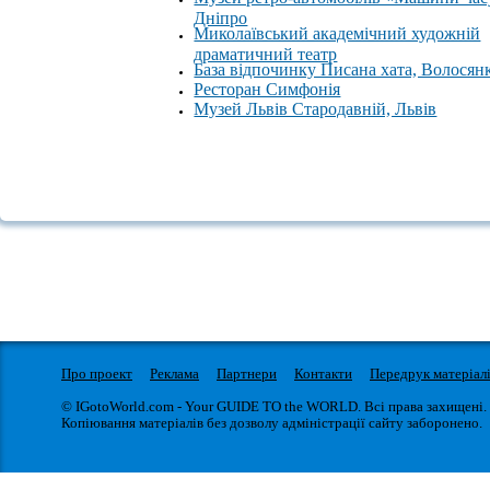
Дніпро
Миколаївський академічний художній
драматичний театр
База відпочинку Писана хата, Волосян
Ресторан Симфонія
Музей Львів Стародавній, Львів
Про проект
Реклама
Партнери
Контакти
Передрук матеріал
© IGotoWorld.com - Your GUIDE TO the WORLD. Всі права захищені.
Копіювання матеріалів без дозволу адміністрації сайту заборонено.