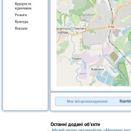
Курорти та
відпочинок
Розваги
Культура
Вокзали
+
−
⇧
©
OpenStreetMap
contributors.
Відоб
Моє місцезнаходження
»
Останні додані об'єкти
Музей ретро-автомобілів «Машини час