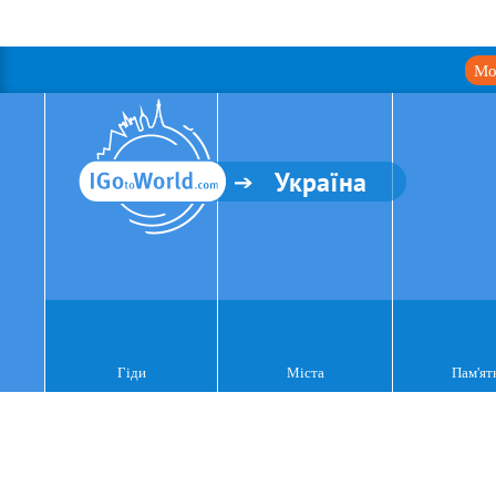
Мо
Україна
Гіди
Міста
Пам'ят