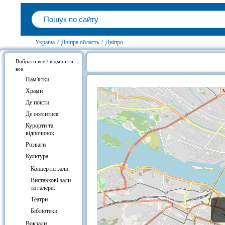
Україна
/
Дніпра область
/
Дніпро
Вибрати все / відмінити
все
Готелі біля Арт-центр «Квартира»
Пам'ятки
Храми
Де поїсти
Де оселитися
Курорти та
відпочинок
Розваги
Культура
Концертні зали
Виставкові зали
та галереї
Театри
Бібліотеки
Вокзали