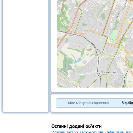
+
−
⇧
©
OpenStreetMap
contributors.
Відоб
Моє місцезнаходження
»
Останні додані об'єкти
Музей ретро-автомобілів «Машини час