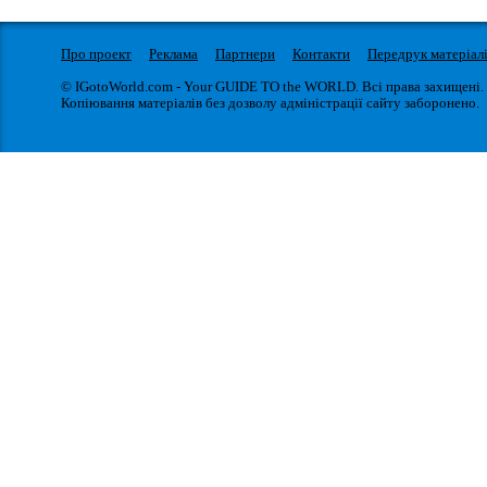
Про проект
Реклама
Партнери
Контакти
Передрук матеріал
© IGotoWorld.com - Your GUIDE TO the WORLD. Всі права захищені.
Копіювання матеріалів без дозволу адміністрації сайту заборонено.