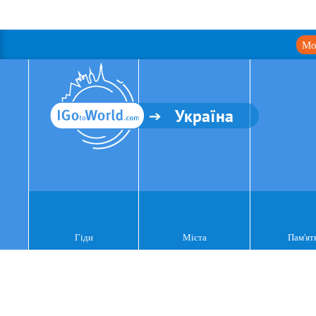
Мо
Україна
Гіди
Міста
Пам'ят