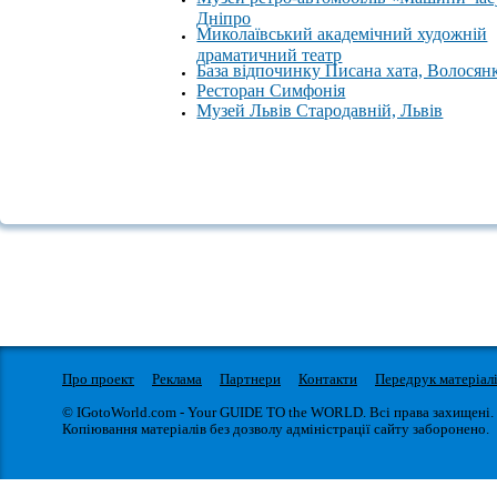
Дніпро
Миколаївський академічний художній
драматичний театр
База відпочинку Писана хата, Волосян
Ресторан Симфонія
Музей Львів Стародавній, Львів
Про проект
Реклама
Партнери
Контакти
Передрук матеріал
© IGotoWorld.com - Your GUIDE TO the WORLD. Всі права захищені.
Копіювання матеріалів без дозволу адміністрації сайту заборонено.