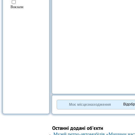
Вокзали
Відоб
Моє місцезнаходження
Останні додані об'єкти
Музей ретро-автомобілів «Машини час