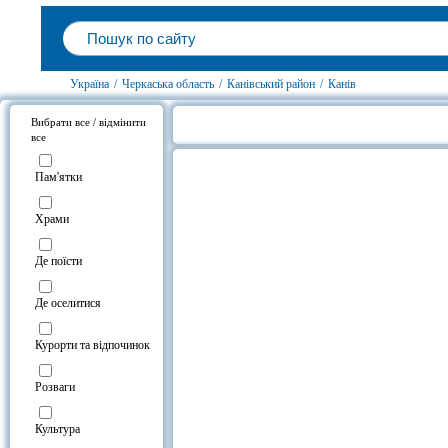
Україна
/
Черкаська область
/
Канівський район
/
Канів
Вибрати все / відмінити
все
Тарасова гора (Чернеча гора), Кан
Пам'ятки
Храми
Де поїсти
Де оселитися
Курорти та відпочинок
Розваги
Культура