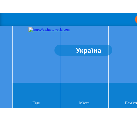
Україна
Гіди
Міста
Пам'ят