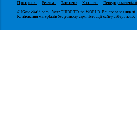
Про проект
Реклама
Партнери
Контакти
Передрук матеріал
© IGotoWorld.com - Your GUIDE TO the WORLD. Всі права захищені.
Копіювання матеріалів без дозволу адміністрації сайту заборонено.