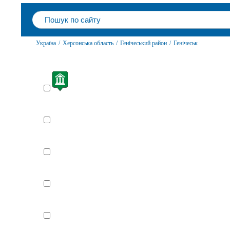
Україна
/
Херсонська область
/
Генічеський район
/
Генічеськ
Вибрати все / відмінити все
Пам'ятки
Храми
Де поїсти
Де оселитися
Курорти та відпочинок