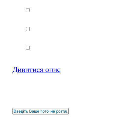
Розваги
Культура
Вокзали
Дивитися опис
Арабатська стрілка, Ге
Завантаження......
Моє місцезнаходження
Відображається
з
об'єктів
Останні додані об'єкти