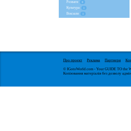
Розваги
0
Культура
1
Вокзали
1
Про проект
Реклама
Партнери
Ко
© IGotoWorld.com - Your GUIDE TO the 
Копіювання матеріалів без дозволу адмін