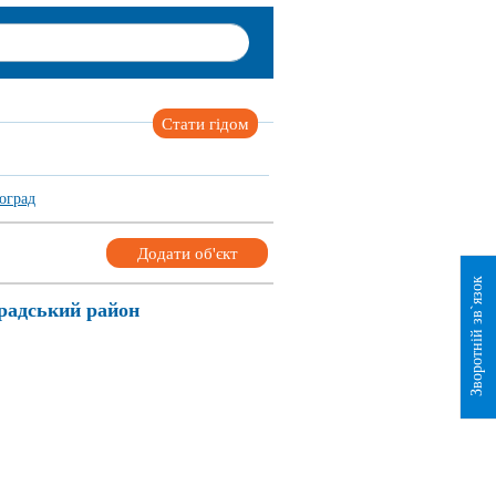
Стати гідом
оград
Додати об'єкт
Зворотній зв`язок
радський район