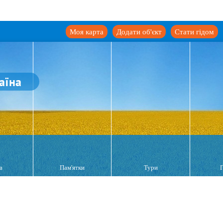
Моя карта
Додати об'єкт
Стати гідом
аїна
а
Пам'ятки
Тури