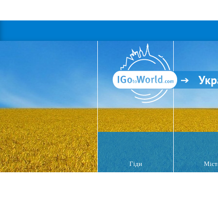
Укр
Гіди
Міст