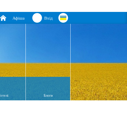
Афіша
Вхід
Готелі
Блоги