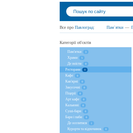
Все про
Павлоград
:
Пам`ятки
—
Категорії об'єктів
Пам'ятки
3
Храми
5
Де поїсти
0
Ресторани
0
Кафе
0
Кав'ярні
0
Закусочні
0
Піцерії
0
Арт кафе
0
Кальянні
0
Суші-бари
0
Бари і паби
0
Де оселитися
1
Курорти та відпочинок
0