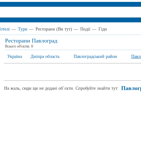
Готелі
—
Тури
—
Ресторани
(Ви тут)
—
Події
—
Гіди
Ресторани Павлоград
Всього об'єктів:
0
Україна
Дніпра область
Павлоградський район
Павл
Павлог
На жаль, сюди ще не додані об’єкти. Спробуйте знайти тут: