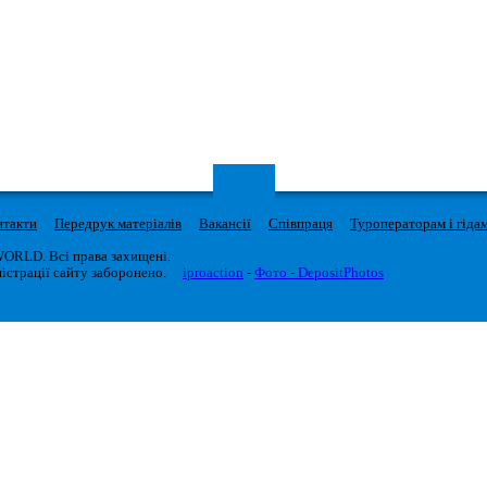
нтакти
Передрук матеріалів
Вакансії
Співпраця
Туроператорам і гіда
WORLD. Всі права захищені.
істрації сайту заборонено.
iproaction
-
Фото - DepositPhotos