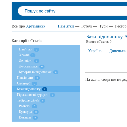
Все про
Артемівськ
:
Пам`ятки
—
Готелі
—
Тури
—
Рестор
Бази відпочинку 
Категорії об'єктів
Всього об'єктів:
0
Пам'ятки
2
Україна
Донецька 
Храми
1
Де поїсти
0
Де оселитися
0
Курорти та відпочинок
0
Пансіонати
0
На жаль, сюди ще не дод
Санаторії
0
Бази відпочинку
0
Гірськолижні курорти
0
Табір для дітей
0
Розваги
0
Культура
0
Вокзали
0