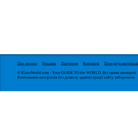
Про проект
Реклама
Партнери
Контакти
Передрук матеріал
© IGotoWorld.com - Your GUIDE TO the WORLD. Всі права захищені.
Копіювання матеріалів без дозволу адміністрації сайту заборонено.