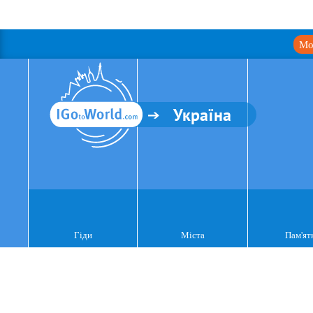
Мо
Україна
Гіди
Міста
Пам'ят