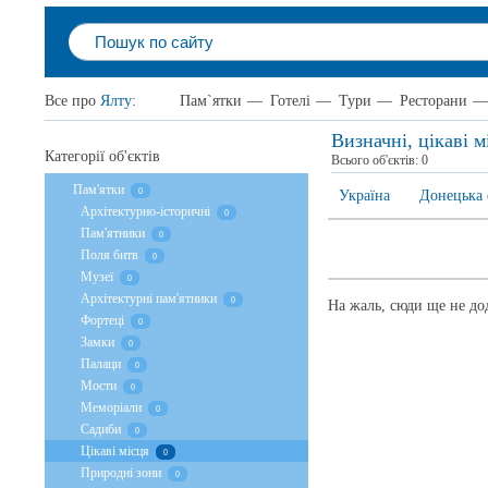
Все про
Ялту
:
Пам`ятки
—
Готелі
—
Тури
—
Ресторани
—
Визначні, цікаві м
Категорії об'єктів
Всього об'єктів:
0
Пам'ятки
0
Україна
Донецька 
Архітектурно-історичні
0
Пам'ятники
0
Поля битв
0
Музеї
0
Архітектурні пам'ятники
0
На жаль, сюди ще не дод
Фортеці
0
Замки
0
Палаци
0
Мости
0
Меморіали
0
Садиби
0
Цікаві місця
0
Природні зони
0