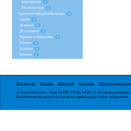
Індустріальні
0
Містичні місця
0
Туристичні інформаційні центри
0
Храми
0
Де поїсти
0
Де оселитися
0
Курорти та відпочинок
0
Розваги
0
Культура
0
Вокзали
0
Про проект
Реклама
Партнери
Контакти
Передрук матеріал
© IGotoWorld.com - Your GUIDE TO the WORLD. Всі права захищені.
Копіювання матеріалів без дозволу адміністрації сайту заборонено.