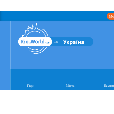
Мо
Україна
Гіди
Міста
Пам'ят