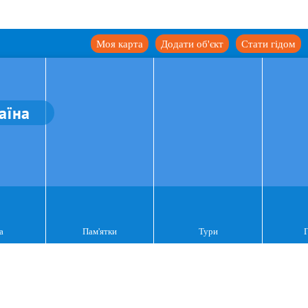
Моя карта
Додати об'єкт
Стати гідом
аїна
а
Пам'ятки
Тури