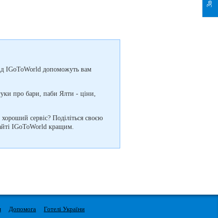
и від IGoToWorld допоможуть вам
уки про бари, паби Ялти - ціни,
і хороший сервіс? Поділіться своєю
сайті IGoToWorld кращим.
м
Допомога
Готелі України