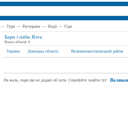
—
Тури
—
Ресторани
—
Події
—
Гіди
Бари і паби Ялта
Всього об'єктів:
0
Україна
Донецька область
Великоновосілківський район
Велико
На жаль, сюди ще не додані об’єкти. Спробуйте знайти тут: