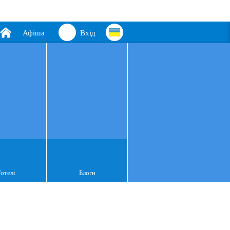
Афіша
Вхід
Готелі
Блоги