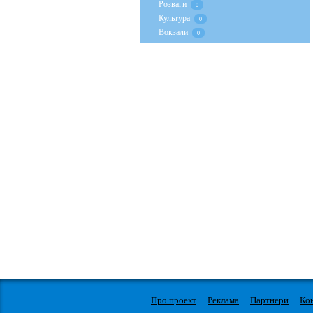
Розваги
0
Культура
0
Вокзали
0
Про проект
Реклама
Партнери
Ко