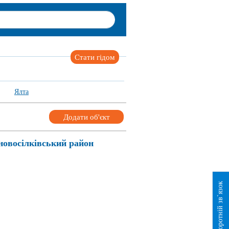
Стати гідом
Ялта
Додати об'єкт
новосілківський район
Зворотній зв`язок