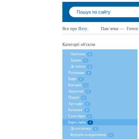
Все про
Ялту
:
Пам`ятки
—
Готелі
Категорії об'єктів
Пам'ятки
0
Храми
0
Де поїсти
0
Ресторани
0
Кафе
0
Кав'ярні
0
Закусочні
0
Піцерії
0
Арт кафе
0
Кальянні
0
Суші-бари
0
Бари і паби
0
Де оселитися
0
Курорти та відпочинок
0