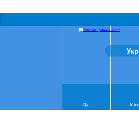
Укр
Гіди
Міст