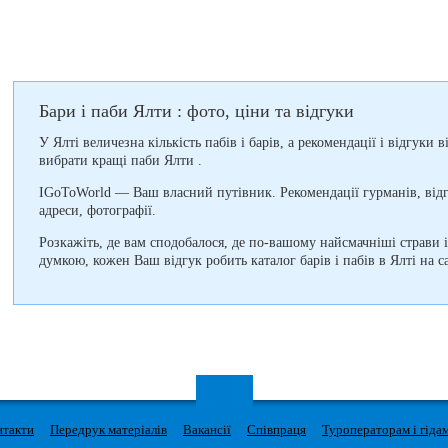
Бари і паби Ялти : фото, ціни та відгуки
У Ялті величезна кількість пабів і барів, а рекомендації і відгук
вибрати кращі паби Ялти .
IGoToWorld — Ваш власний путівник. Рекомендації гурманів, відг
адреси, фотографії.
Розкажіть, де вам сподобалося, де по-вашому найсмачніші страви 
думкою, кожен Ваш відгук робить каталог барів і пабів в Ялті на 
нтакти
Передрук матеріалів
Вакансії
Співпраця
Туроператорам і гіда