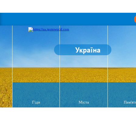
Україна
Гіди
Міста
Пам'ят