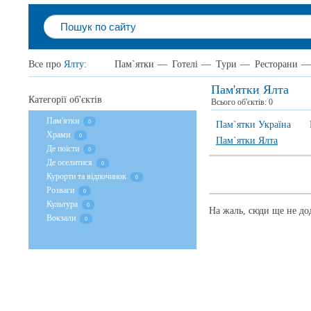
Все про
Ялту
:
Пам`ятки
—
Готелі
—
Тури
—
Ресторани
—
Пам'ятки Ялта
Категорії об'єктів
Всього об'єктів:
0
Пам'ятки
0
Пам`ятки Україна
Храми
0
Пам`ятки Ялта
Де поїсти
0
Де оселитися
0
Курорти та відпочинок
0
Розваги
0
Культура
0
На жаль, сюди ще не дод
Вокзали
0