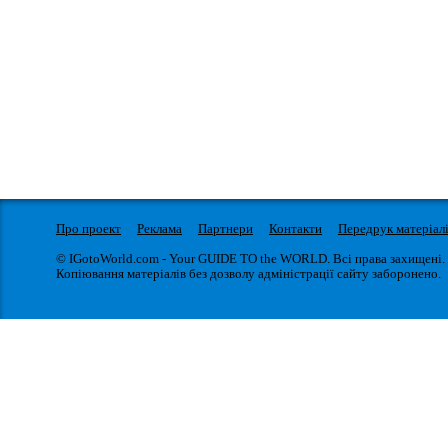
Про проект
Реклама
Партнери
Контакти
Передрук матеріал
© IGotoWorld.com - Your GUIDE TO the WORLD. Всі права захищені.
Копіювання матеріалів без дозволу адміністрації сайту заборонено.