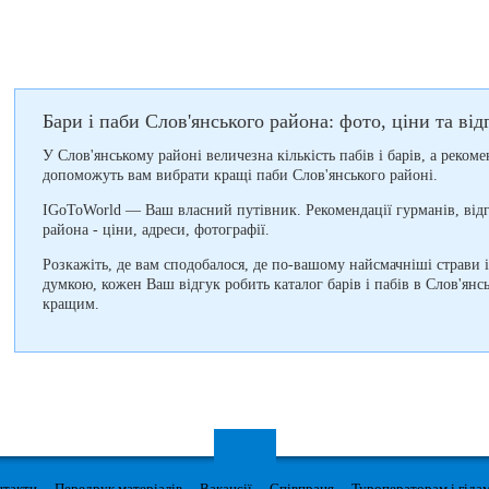
Бари і паби Слов'янського района: фото, ціни та від
У Слов'янському районі величезна кількість пабів і барів, а рекоме
допоможуть вам вибрати кращі паби Слов'янського районі.
IGoToWorld — Ваш власний путівник. Рекомендації гурманів, відг
района - ціни, адреси, фотографії.
Розкажіть, де вам сподобалося, де по-вашому найсмачніші страви 
думкою, кожен Ваш відгук робить каталог барів і пабів в Слов'янс
кращим.
нтакти
Передрук матеріалів
Вакансії
Співпраця
Туроператорам і гіда