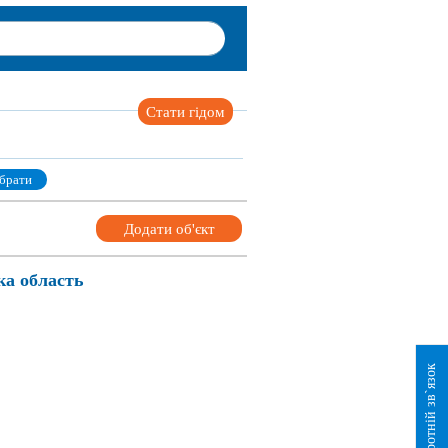
Стати гідом
брати
Додати об'єкт
ка область
Зворотній зв`язок