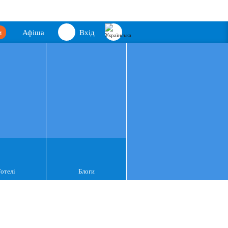
м
Афіша
Вхід
Готелі
Блоги