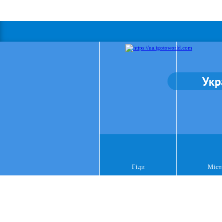
Укр
Гіди
Міст