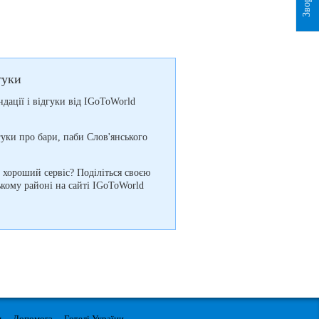
гуки
ндації і відгуки від IGoToWorld
уки про бари, паби Слов'янського
і хороший сервіс? Поділіться своєю
ькому районі на сайті IGoToWorld
м
Допомога
Готелі України