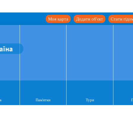
Моя карта
Додати об'єкт
Стати гідо
аїна
а
Пам'ятки
Тури