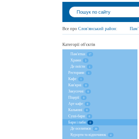
Все про
Слов'янський район
:
Пам`
Категорії об'єктів
Пам'ятки
17
Храми
3
Де поїсти
1
Ресторани
1
Кафе
1
Кав'ярні
0
Закусочні
0
Піцерії
0
Арт кафе
0
Кальянні
0
Суші-бари
0
Бари і паби
0
Де оселитися
20
Курорти та відпочинок
4