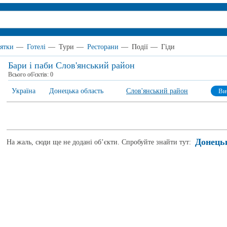
ятки
—
Готелі
—
Тури
—
Ресторани
—
Події
—
Гіди
Бари і паби Слов'янський район
Всього об'єктів:
0
Україна
Донецька область
Слов'янський район
Ви
Донець
На жаль, сюди ще не додані об’єкти. Спробуйте знайти тут: