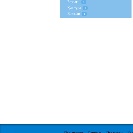
Розваги
1
Культура
0
Вокзали
4
Про проект
Реклама
Партнери
Ко