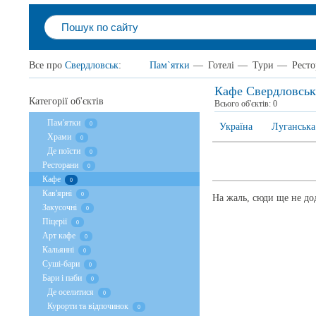
Все про
Свердловськ
:
Пам`ятки
—
Готелі
—
Тури
—
Рест
Кафе Свердловськ
Категорії об'єктів
Всього об'єктів:
0
Пам'ятки
0
Україна
Луганська
Храми
0
Де поїсти
0
Ресторани
0
Кафе
0
Кав'ярні
0
На жаль, сюди ще не дод
Закусочні
0
Піцерії
0
Арт кафе
0
Кальянні
0
Суші-бари
0
Бари і паби
0
Де оселитися
0
Курорти та відпочинок
0