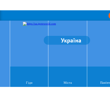
Україна
Гіди
Міста
Пам'ят