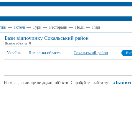
ятки
—
Готелі
—
Тури
—
Ресторани
—
Події
—
Гіди
Бази відпочинку Сокальський район
Всього об'єктів:
0
Україна
Львівська область
Сокальський район
Виб
Львівс
На жаль, сюди ще не додані об’єкти. Спробуйте знайти тут: