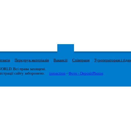
нтакти
Передрук матеріалів
Вакансії
Співпраця
Туроператорам і гіда
WORLD. Всі права захищені.
істрації сайту заборонено.
iproaction
-
Фото - DepositPhotos