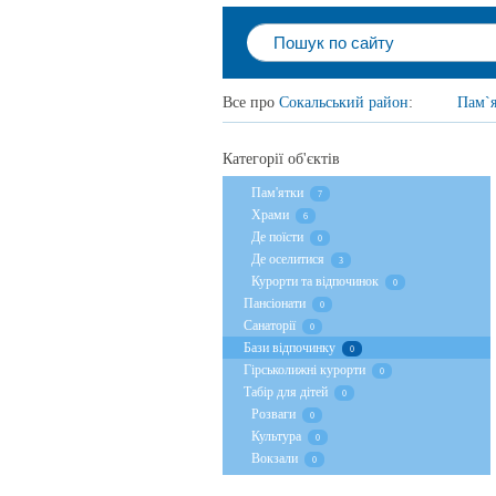
Все про
Сокальський район
:
Пам`
Категорії об'єктів
Пам'ятки
7
Храми
6
Де поїсти
0
Де оселитися
3
Курорти та відпочинок
0
Пансіонати
0
Санаторії
0
Бази відпочинку
0
Гірськолижні курорти
0
Табір для дітей
0
Розваги
0
Культура
0
Вокзали
0