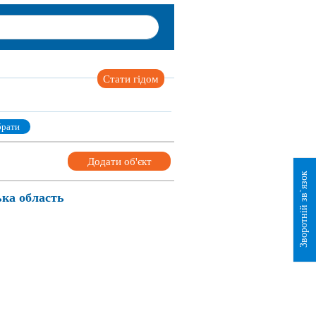
Стати гідом
рати
Додати об'єкт
Зворотній зв`язок
ька область