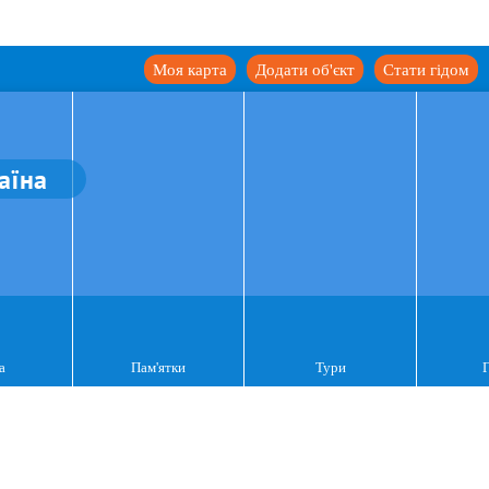
Моя карта
Додати об'єкт
Стати гідом
аїна
а
Пам'ятки
Тури