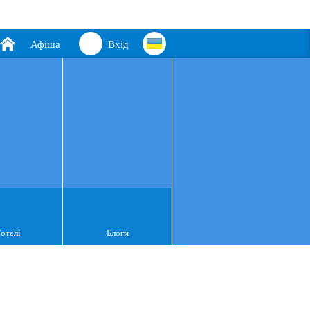
Афіша
Вхід
Готелі
Блоги