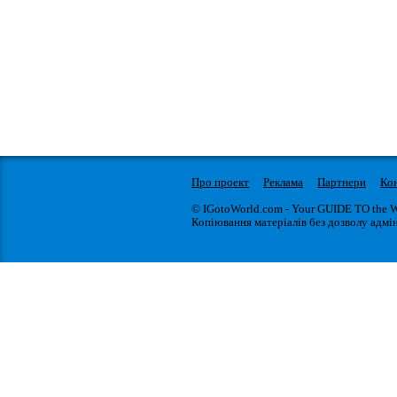
Про проект
Реклама
Партнери
Ко
© IGotoWorld.com - Your GUIDE TO the 
Копіювання матеріалів без дозволу адмін