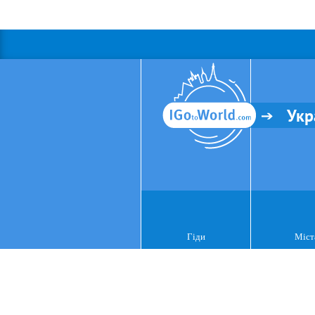
Укр
Гіди
Міст