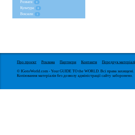
Розваги
0
Культура
0
Вокзали
1
Про проект
Реклама
Партнери
Контакти
Передрук матеріал
© IGotoWorld.com - Your GUIDE TO the WORLD. Всі права захищені.
Копіювання матеріалів без дозволу адміністрації сайту заборонено.