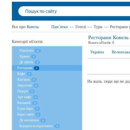
Все про
Ковель
:
Пам`ятки
—
Готелі
—
Тури
—
Ресторани
(
Ресторани Ковель
Категорії об'єктів
Всього об'єктів:
0
Пам'ятки
13
Україна
Волинська
Храми
4
Де поїсти
0
Ресторани
0
Кафе
0
Кав'ярні
0
На жаль, сюди ще не дод
Закусочні
0
Піцерії
0
Арт кафе
0
Кальянні
0
Суші-бари
0
Бари і паби
0
Де оселитися
0
Курорти та відпочинок
0