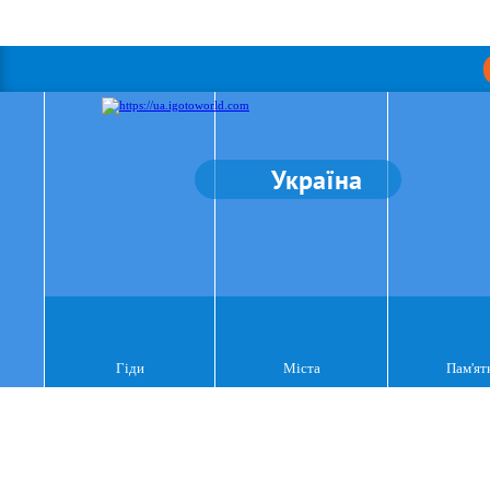
Україна
Гіди
Міста
Пам'ят