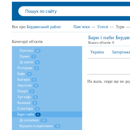
Все про
Бердянський район
:
Пам`ятки
—
Готелі
—
Тури
—
Бари і паби Бердя
Категорії об'єктів
Всього об'єктів:
0
Пам'ятки
65
Україна
Запорізька
Храми
7
Де поїсти
0
Ресторани
0
Кафе
0
Кав'ярні
0
На жаль, сюди ще не дод
Закусочні
0
Піцерії
0
Арт кафе
0
Кальянні
0
Суші-бари
0
Бари і паби
0
Де оселитися
237
Курорти та відпочинок
78