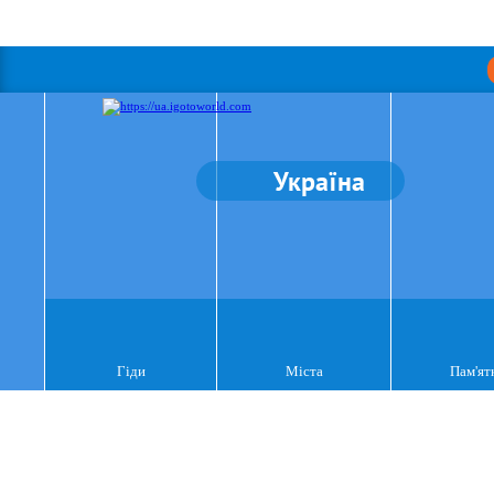
Україна
Гіди
Міста
Пам'ят