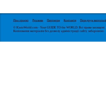
Про проект
Реклама
Партнери
Контакти
Передрук матеріал
© IGotoWorld.com - Your GUIDE TO the WORLD. Всі права захищені.
Копіювання матеріалів без дозволу адміністрації сайту заборонено.