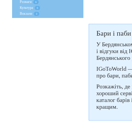
Розваги
6
Культура
0
Вокзали
3
Бари і паби
У Бердянськом
і відгуки від
Бердянського 
IGoToWorld — 
про бари, паб
Розкажіть, де
хороший серві
каталог барів
кращим.