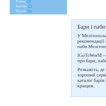
Розваги
1
Культура
0
Вокзали
1
Бари і паби
У Мелітопольс
рекомендації 
паби Мелітоп
IGoToWorld — 
про бари, паб
Розкажіть, де
хороший серві
каталог барів
кращим.