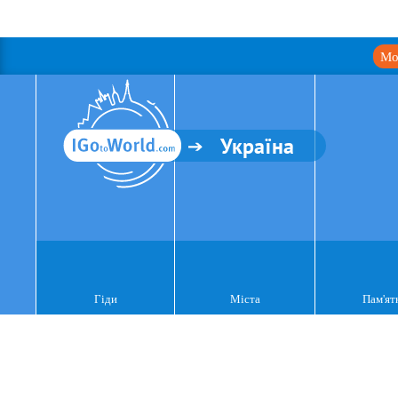
Мо
Україна
Гіди
Міста
Пам'ят