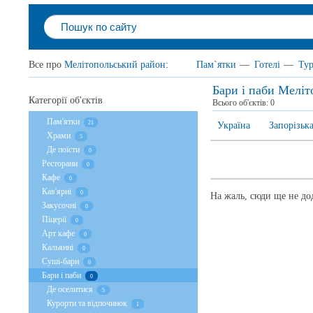
Все про
Мелітопольський район
:
Пам`ятки
—
Готелі
—
Ту
Бари і паби Мелі
Категорії об'єктів
Всього об'єктів:
0
Пам'ятки
21
Україна
Запорізька
Храми
5
Де поїсти
0
Ресторани
0
Кафе
0
Кав'ярні
0
На жаль, сюди ще не дод
Закусочні
0
Піцерії
0
Арт кафе
0
Кальянні
0
Суші-бари
0
Бари і паби
0
Де оселитися
5
Курорти та відпочинок
1