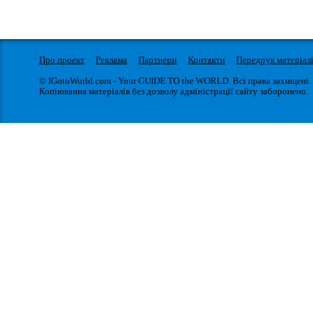
Про проект
Реклама
Партнери
Контакти
Передрук матеріал
© IGotoWorld.com - Your GUIDE TO the WORLD. Всі права захищені.
Копіювання матеріалів без дозволу адміністрації сайту заборонено.