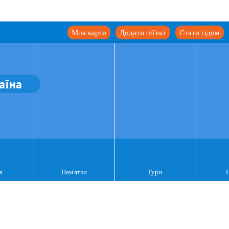
Моя карта
Додати об'єкт
Стати гідом
аїна
а
Пам'ятки
Тури