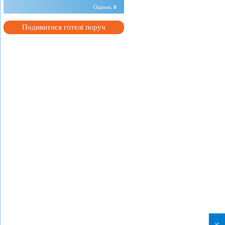
Оцінок:
0
Подивитися готелі поруч