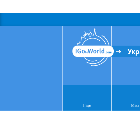
Укр
Гіди
Міст