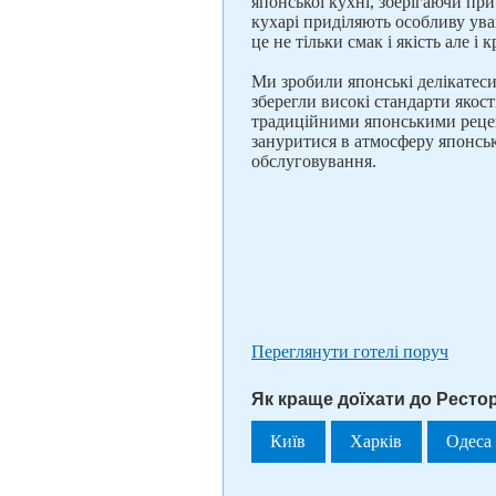
японської кухні, зберігаючи пр
кухарі приділяють особливу ува
це не тільки смак і якість але і к
Ми зробили японські делікатес
зберегли високі стандарти якос
традиційними японськими рецеп
зануритися в атмосферу японськ
обслуговування.
Переглянути готелі поруч
Як краще доїхати до Ресто
Київ
Харків
Одеса