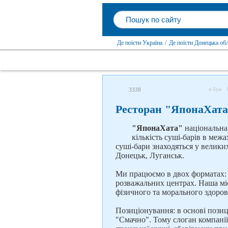
Де поїсти Україна
/
Де поїсти Донецька об
я був
3338
Ресторан "ЯпонаХат
"ЯпонаХата"
національна
кількість суші-барів в ме
суші-бари знаходяться у великих
Донецьк, Луганськ.
Ми працюємо в двох форматах: ф
розважальних центрах. Наша міс
фізичного та морального здоров
Позиціонування: в основі пози
"Смачно". Тому слоган компанії 