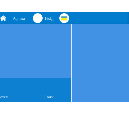
Афіша
Вхід
Готелі
Блоги