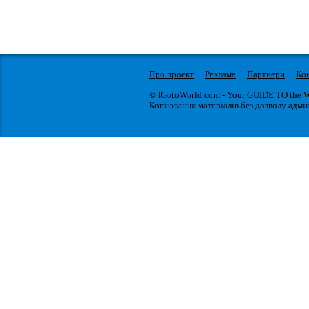
Про проект
Реклама
Партнери
Ко
© IGotoWorld.com - Your GUIDE TO the 
Копіювання матеріалів без дозволу адмін