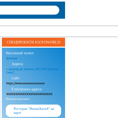
СПЕЦПРОЕКТИ IGOTOWORLD
Населений пункт:
Донецьк
Адреса:
г. Донецк, ул. Артема, 130 (ТРЦ "Донецк-
Сити")
Сайт:
https://www.xxxxxxxxxxxxxx
Електронна адреса:
XXXXXXXXXXXXXXXXXXXXXXXXX
Показати контакти
Ресторан "ЯпонаХата®" на
карті