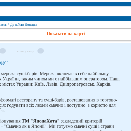
ласть
/
Де поїсти Донецьк
Показати на карті
0
0
я хочу сюди
а®"
 мережа суші-барів. Мережа включає в себе найбільшу
жах України, таким чином ми є найбільшим оператором. Наші
 містах України: Київ, Львів, Дніпропетровськ, Харків,
орматі ресторану та суші-барів, розташованих в торгово-
ія: годувати всіх людей смачно і доступно, з користю для
`я.
ціонування
ТМ "ЯпонаХата"
закладений критерій
- "Смачно як в Японії". Ми готуємо смачні суші і страви