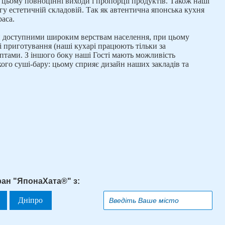
и цьому повноцінні виходи і пропорції продуктів. Також наші
гу естетичній складовій. Так як автентична японська кухня
раса.
и доступними широким верствам населення, при цьому
ті приготування (наші кухарі працюють тільки за
тами. З іншого боку наші Гості мають можливість
ого суші-бару: цьому сприяє дизайн наших закладів та
ран "ЯпонаХата®" з:
Дніпро