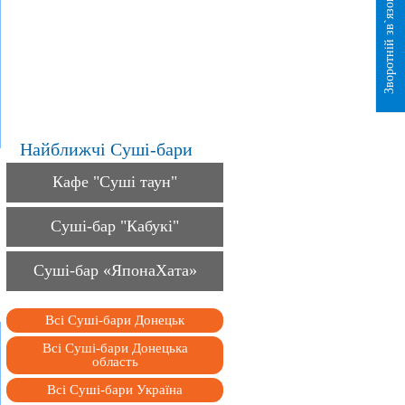
Зворотній зв`язок
Найближчі Суші-бари
Кафе "Суші таун"
Суші-бар "Кабукі"
Суші-бар «ЯпонаХата»
Всі Суші-бари Донецьк
Всі Суші-бари Донецька
область
Всі Суші-бари Україна