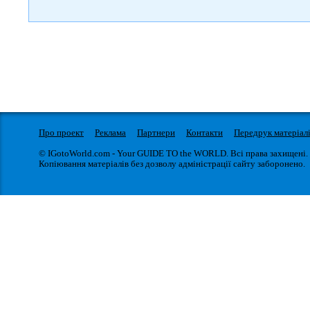
Про проект
Реклама
Партнери
Контакти
Передрук матеріал
© IGotoWorld.com - Your GUIDE TO the WORLD. Всі права захищені.
Копіювання матеріалів без дозволу адміністрації сайту заборонено.