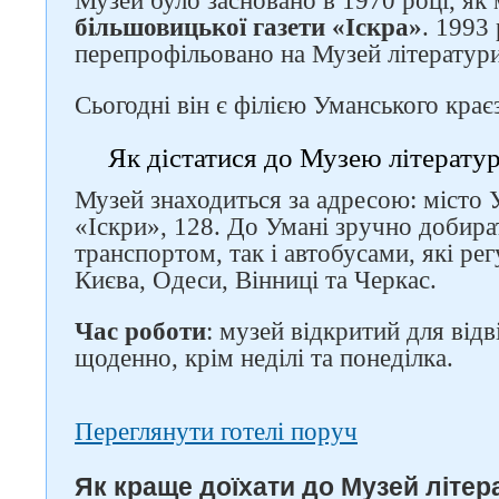
Музей було засновано в 1970 році, як
більшовицької газети «Іскра»
. 1993
перепрофільовано на Музей літератур
Сьогодні він є філією Уманського кра
Як дістатися до Музею літератур
Музей знаходиться за адресою: місто У
«Іскри», 128. До Умані зручно добира
транспортом, так і автобусами, які ре
Києва, Одеси, Вінниці та Черкас.
Час роботи
: музей відкритий для відв
щоденно, крім неділі та понеділка.
Переглянути готелі поруч
Як краще доїхати до Музей літер