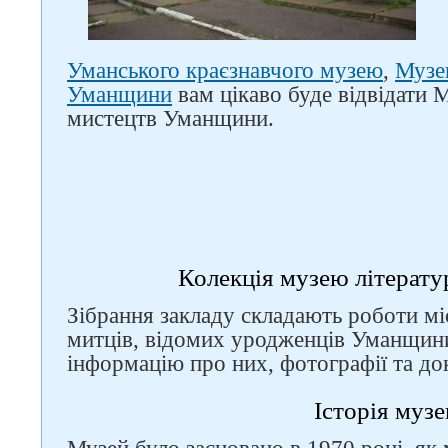
Уманського краєзнавчого музею
,
Музе
Уманщини
вам цікаво буде відвідати М
мистецтв Уманщини.
Слідкуйте за нами в
соцмережах
Колекція музею літерату
Зібрання закладу складають роботи міс
митців, відомих уродженців Уманщини
інформацію про них, фотографії та до
Історія муз