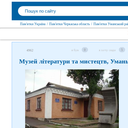
Пам'ятки Україна
/
Пам'ятки Черкаська область
/
Пам'ятки Уманський ра
0
5
я був
я хочу сюди
4962
Музей літератури та мистецтв, Уман