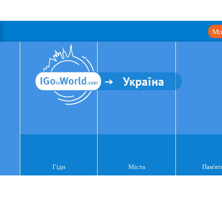
Мо
Україна
Гіди
Міста
Пам'ят