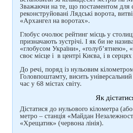
Зважаючи на те, що постаментом для 
реконструйовані Лядські ворота, витв
«Архангел на воротах».
Глобус очолює рейтинг місць у столиц
призначають зустрічі. І як би не нази
«глобусом України», «голуб’ятнею», 
своє місце і в центрі Києва, і в серця
До речі, поряд із нульовим кілометро
Головпоштамту, висить універсальний 
час у 68 містах світу.
Як дістатис
Дістатися до нульового кілометра (аб
метро – станція «Майдан Незалежності»
«Хрещатик» (червона лінія).