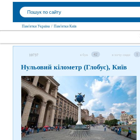
Пам'ятки Україна
/
Пам'ятки Київ
42
1
я був
я хочу сюди
10737
Нульовий кілометр (Глобус), Київ