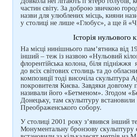
Довкола неї літають п’ятеро голубів, 
частин світу. За доброю звичкою город
назви для улюблених місць, кияни наз
у столиці не лише «Глобус», а ще й «
Історія нульового 
На місці нинішнього пам’ятника від 1
інший – теж із назвою «Нульовий кіл
флорентійська колона, біля підніжжя я
до всіх світових столиць та до обласн
композиції тоді височіла скульптура 
покровителя Києва. Завдяки довгому 
називали його «Бетменом». Згодом «Б
Донецьку, там скульптуру встановили 
Преображенського собору.
У столиці 2001 року з’явився інший те
Монументальну бронзову скульптуру 
встановили за кількадесят метрів на 