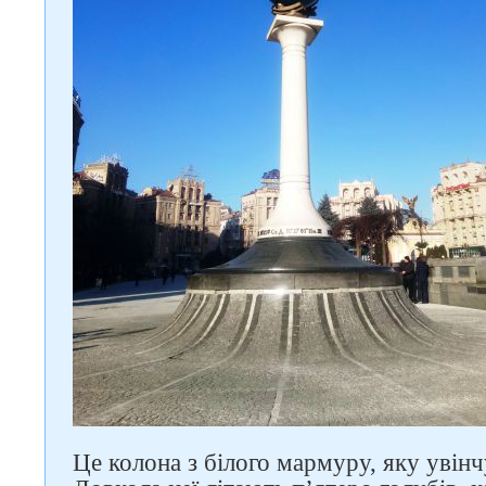
Слідкуйте за нами в
соцмережах
Це колона з білого мармуру, яку увінч