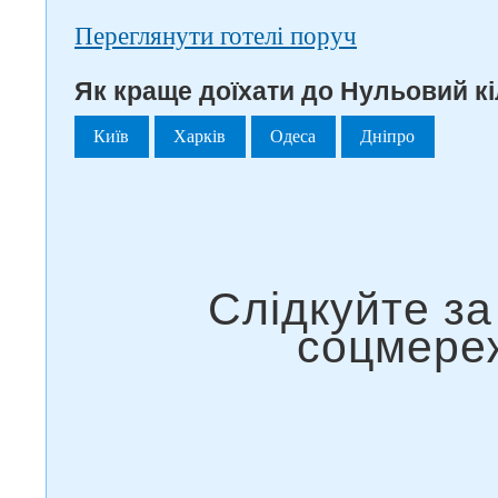
Переглянути готелі поруч
Як краще доїхати до Нульовий кі
Київ
Харків
Одеса
Дніпро