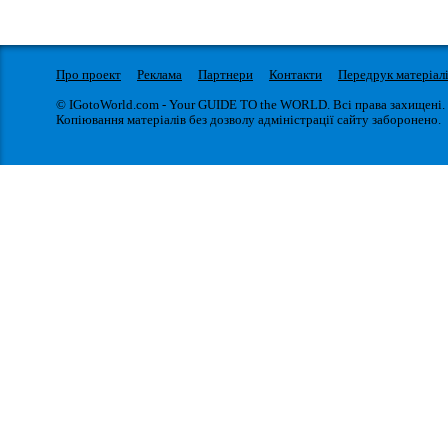
Про проект
Реклама
Партнери
Контакти
Передрук матеріал
© IGotoWorld.com - Your GUIDE TO the WORLD. Всі права захищені.
Копіювання матеріалів без дозволу адміністрації сайту заборонено.