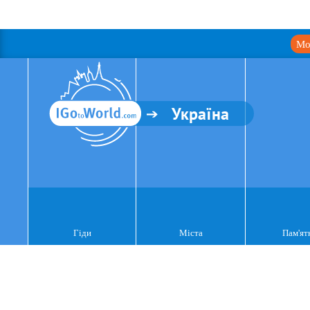
Мо
Україна
Гіди
Міста
Пам'ят