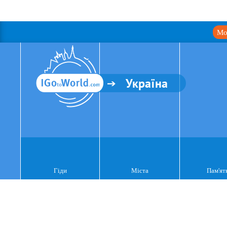
Мо
Україна
Гіди
Міста
Пам'ят