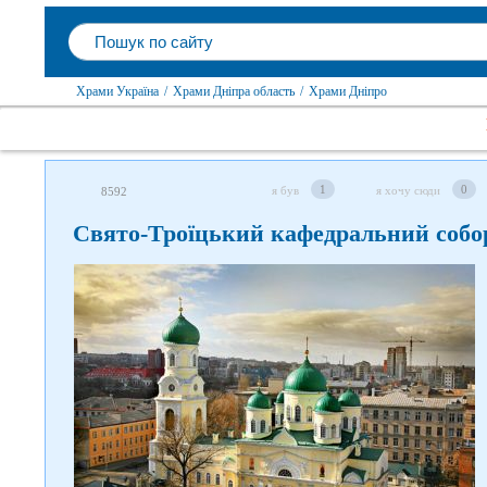
Храми Україна
/
Храми Дніпра область
/
Храми Дніпро
1
0
я був
я хочу сюди
8592
Свято-Троїцький кафедральний собо
Слідкуйте за нами в соцмережах