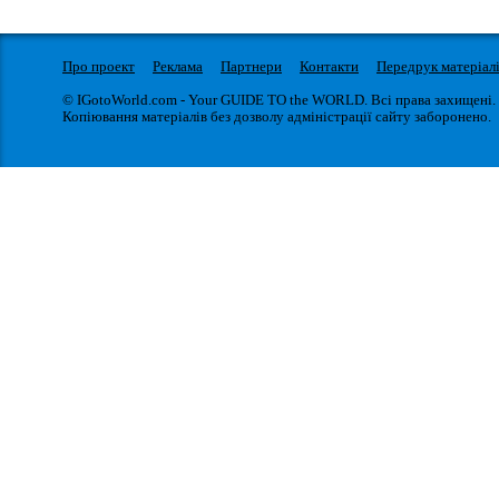
Про проект
Реклама
Партнери
Контакти
Передрук матеріал
© IGotoWorld.com - Your GUIDE TO the WORLD. Всі права захищені.
Копіювання матеріалів без дозволу адміністрації сайту заборонено.