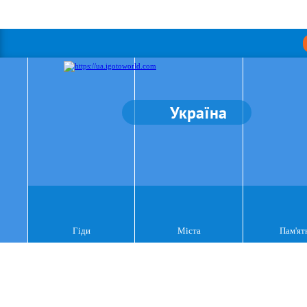
Україна
Гіди
Міста
Пам'ят