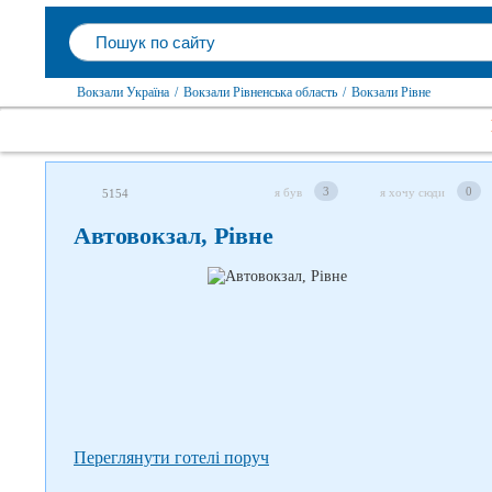
Вокзали Україна
/
Вокзали Рівненська область
/
Вокзали Рівне
Слідкуйте за нами в соцмережах
3
0
я був
я хочу сюди
5154
Автовокзал, Рівне
Переглянути готелі поруч