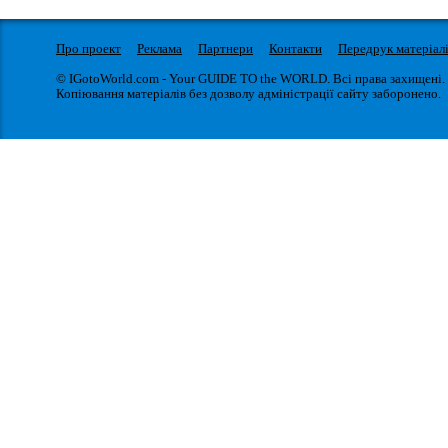
Про проект
Реклама
Партнери
Контакти
Передрук матеріал
© IGotoWorld.com - Your GUIDE TO the WORLD. Всі права захищені.
Копіювання матеріалів без дозволу адміністрації сайту заборонено.