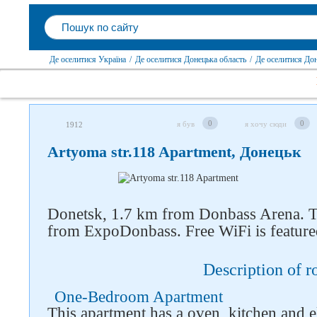
Де оселитися Україна
/
Де оселитися Донецька область
/
Де оселитися До
0
0
я був
я хочу сюди
1912
Artyoma str.118 Apartment, Донецьк
Слідкуйте за нами в
соцмережах
Donetsk, 1.7 km from Donbass Arena. T
from ExpoDonbass. Free WiFi is feature
Description of 
One-Bedroom Apartment
This apartment has a oven, kitchen and ele