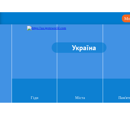
Мо
Україна
Гіди
Міста
Пам'ят