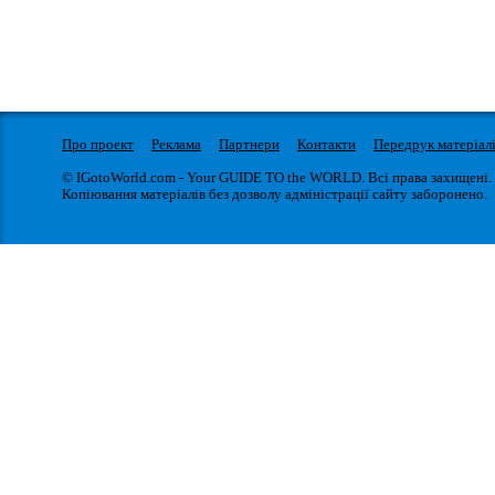
Про проект
Реклама
Партнери
Контакти
Передрук матеріал
© IGotoWorld.com - Your GUIDE TO the WORLD. Всі права захищені.
Копіювання матеріалів без дозволу адміністрації сайту заборонено.